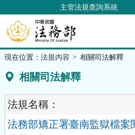
跳
主管法規查詢系統
到
主
要
內
容
::
現在位置：
法規內容
相關司法解釋
區
塊
相關司法解釋
法規名稱：
法務部矯正署臺南監獄檔案