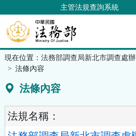
跳
主管法規查詢系統
到
主
要
內
容
::
現在位置：
法務部調查局新北市調查處辦
區
塊
法條內容
法條內容
法規名稱：