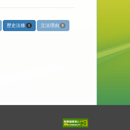
歷史法條
立法理由
1
0