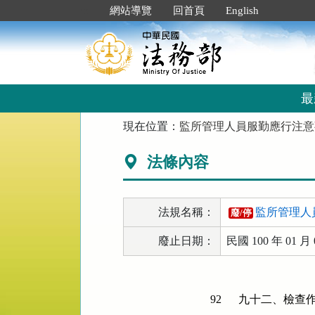
跳
:::
網站導覽
回首頁
English
到
主
要
內
容
區
最
塊
:::
現在位置：
監所管理人員服勤應行注意
法條內容
法規名稱：
監所管理人
廢/停
廢止日期：
民國 100 年 01 月 
92
九十二、檢查作