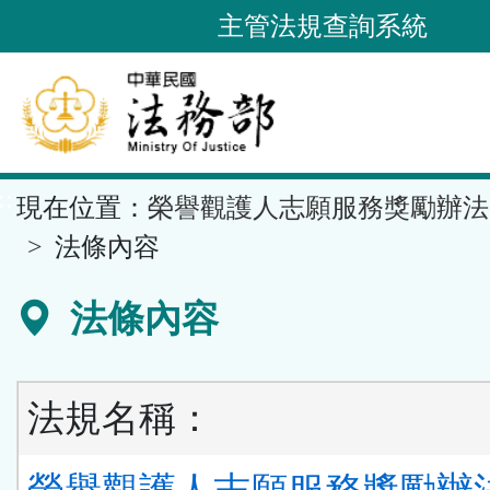
跳
主管法規查詢系統
到
主
要
內
容
::
現在位置：
榮譽觀護人志願服務獎勵辦法
區
塊
法條內容
法條內容
法規名稱：