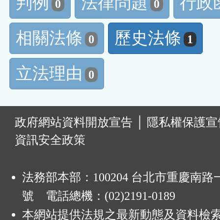
判例
法律問題
行政
0
0
相關法條
歷史法條
0
1
立法理由
0
:
政府網站資料開放宣告
│
隱私權保護宣
資訊安全政策
法務部本部：100204 台北市重慶南路一
號 電話總機：(02)2191-0189
本網站提供法規之最新動態及資料檢