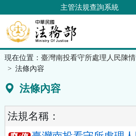
跳
主管法規查詢系統
到
主
要
內
容
::
現在位置：
臺灣南投看守所處理人民陳情
區
塊
法條內容
法條內容
法規名稱：