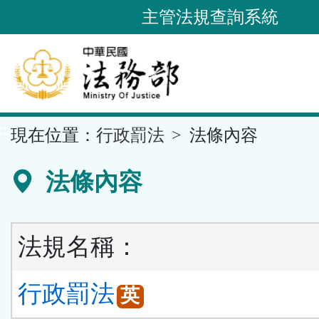
跳
主管法規查詢系統
到
主
要
內
容
::
現在位置：
行政罰法
法條內容
區
塊
法條內容
法規名稱：
行政罰法
英