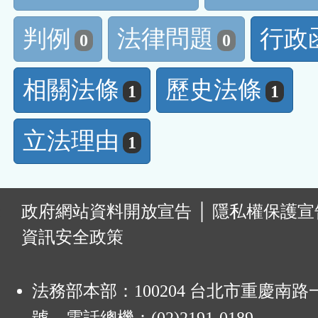
判例
法律問題
行政
0
0
相關法條
歷史法條
1
1
立法理由
1
:
政府網站資料開放宣告
│
隱私權保護宣
資訊安全政策
法務部本部：100204 台北市重慶南路一