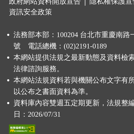
:
政府網站資料開放宣告
│
隱私權保護宣
資訊安全政策
法務部本部：100204 台北市重慶南路一
號 電話總機：(02)2191-0189
本網站提供法規之最新動態及資料檢
法律諮詢服務。
本網站法規資料若與機關公布文字有
以公布之書面資料為準。
資料庫內容雙週五定期更新，法規整
日：2026/07/31