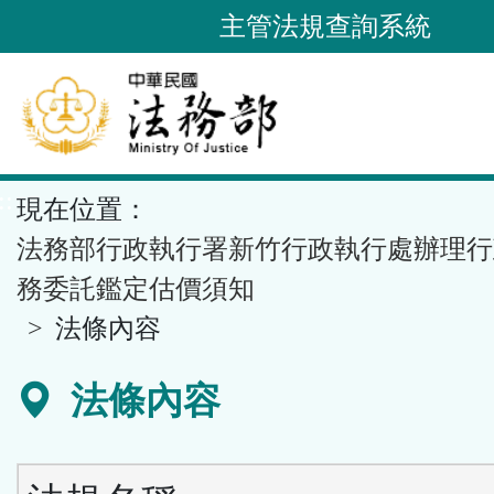
跳
主管法規查詢系統
到
主
要
內
容
::
現在位置：
區
塊
法務部行政執行署新竹行政執行處辦理行
務委託鑑定估價須知
法條內容
法條內容