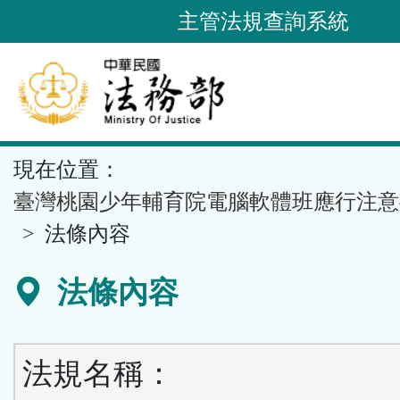
跳
主管法規查詢系統
到
主
要
內
容
::
現在位置：
區
塊
臺灣桃園少年輔育院電腦軟體班應行注意
法條內容
法條內容
法規名稱：