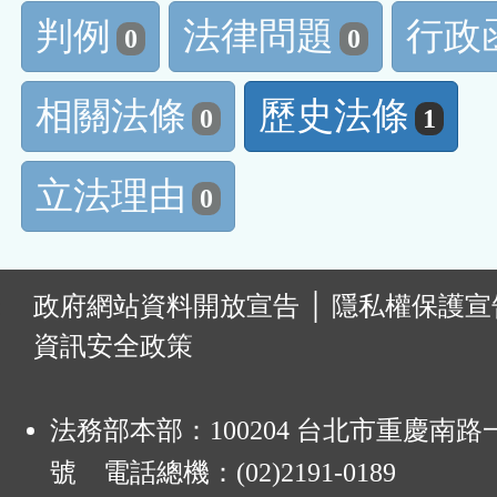
判例
法律問題
行政
0
0
相關法條
歷史法條
0
1
立法理由
0
:
政府網站資料開放宣告
│
隱私權保護宣
資訊安全政策
法務部本部：100204 台北市重慶南路一
號 電話總機：(02)2191-0189