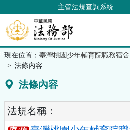
跳
主管法規查詢系統
到
主
要
內
容
::
現在位置：
臺灣桃園少年輔育院職務宿舍
區
塊
法條內容
法條內容
法規名稱：