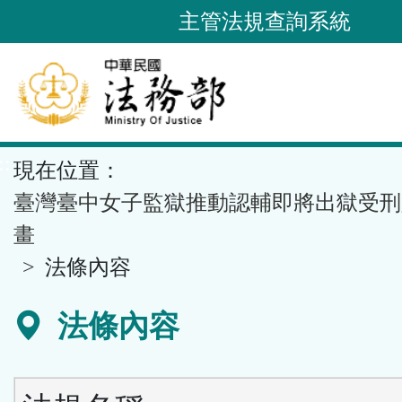
跳
主管法規查詢系統
到
主
要
內
容
::
現在位置：
區
塊
臺灣臺中女子監獄推動認輔即將出獄受刑
畫
法條內容
法條內容