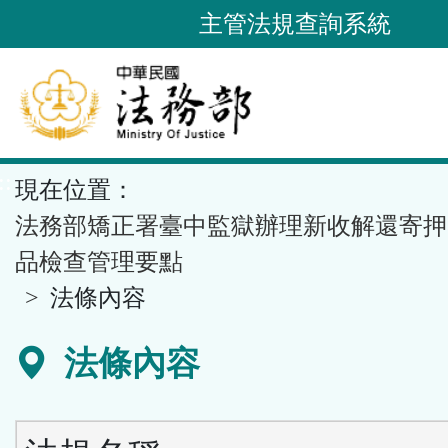
跳
主管法規查詢系統
到
主
要
內
容
::
現在位置：
區
塊
法務部矯正署臺中監獄辦理新收解還寄押
品檢查管理要點
法條內容
法條內容