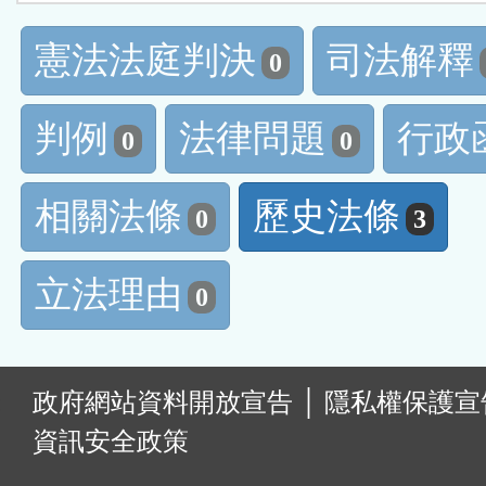
憲法法庭判決
司法解釋
0
判例
法律問題
行政
0
0
相關法條
歷史法條
0
3
立法理由
0
:
政府網站資料開放宣告
│
隱私權保護宣
資訊安全政策