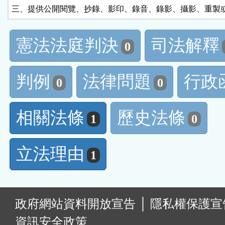
三、提供公開閱覽、抄錄、影印、錄音、錄影、攝影、重製
憲法法庭判決
司法解釋
0
判例
法律問題
行政
0
0
相關法條
歷史法條
1
0
立法理由
1
:
政府網站資料開放宣告
│
隱私權保護宣
資訊安全政策