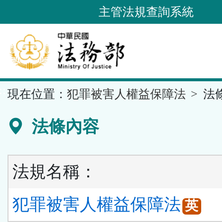
跳
主管法規查詢系統
到
主
要
內
容
::
現在位置：
犯罪被害人權益保障法
法
區
塊
法條內容
法規名稱：
犯罪被害人權益保障法
英