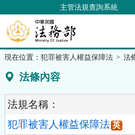
跳
主管法規查詢系統
到
主
要
內
容
::
現在位置：
犯罪被害人權益保障法
法
區
塊
法條內容
法規名稱：
犯罪被害人權益保障法
英