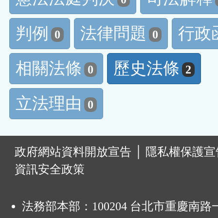
判例
法律問題
行政
0
0
相關法條
歷史法條
0
2
立法理由
0
:
政府網站資料開放宣告
│
隱私權保護宣
資訊安全政策
法務部本部：100204 台北市重慶南路一