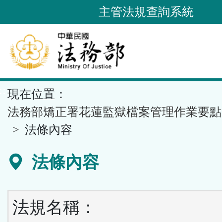
跳
主管法規查詢系統
到
主
要
內
容
::
現在位置：
區
塊
法務部矯正署花蓮監獄檔案管理作業要點
法條內容
法條內容
法規名稱：