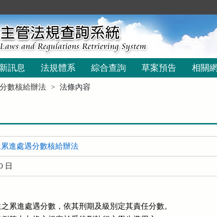
新訊息
法規體系
綜合查詢
草案預告
相關
分數核給辦法
法條內容
生累進處遇分數核給辦法
0 日
之累進處遇分數，依其刑期及級別定其責任分數。
