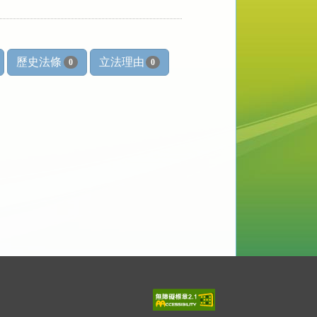
歷史法條
立法理由
0
0