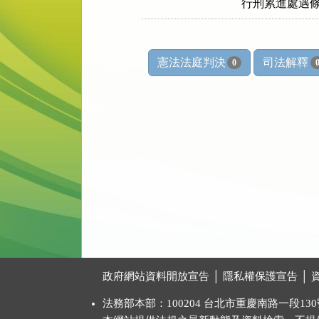
行刑累進處遇
憲法法庭判決
司法解釋
0
:::
政府網站資料開放宣告
│
隱私權保護宣告
│
法務部本部：100204 台北市重慶南路一段130號 