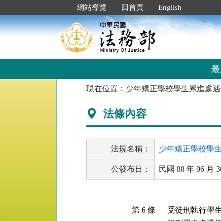
跳
:::
網站導覽
回首頁
English
到
主
要
內
容
區
最
塊
:::
現在位置：
少年矯正學校學生累進處遇
法條內容
法規名稱：
少年矯正學校學
公發布日：
民國 88 年 06 月 3
第 6 條
受徒刑執行學生