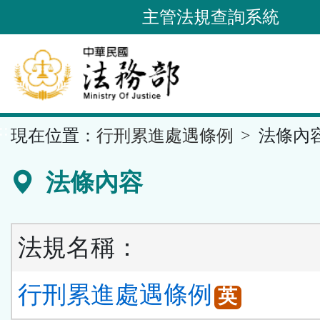
跳
主管法規查詢系統
到
主
要
內
容
::
現在位置：
行刑累進處遇條例
法條內
區
塊
法條內容
法規名稱：
行刑累進處遇條例
英