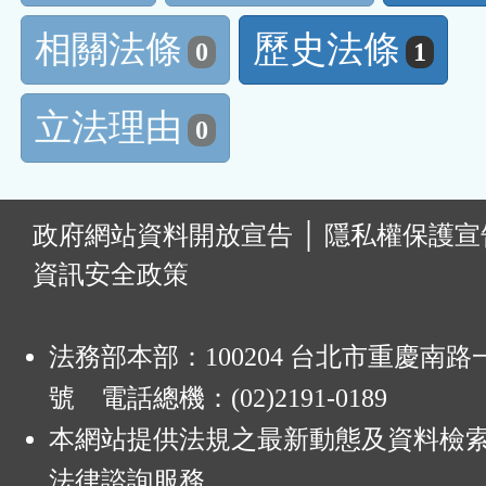
相關法條
歷史法條
0
1
立法理由
0
:
政府網站資料開放宣告
│
隱私權保護宣
資訊安全政策
法務部本部：100204 台北市重慶南路一
號 電話總機：(02)2191-0189
本網站提供法規之最新動態及資料檢
法律諮詢服務。