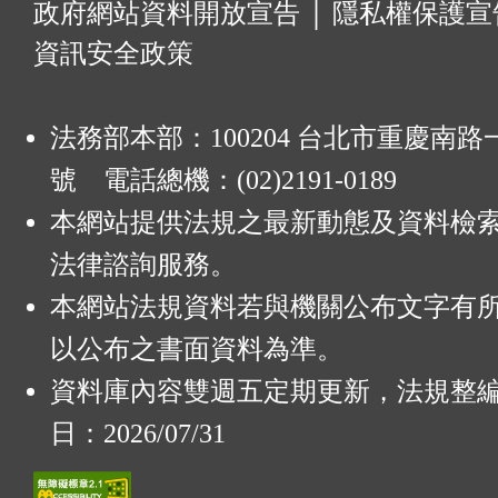
:
政府網站資料開放宣告
│
隱私權保護宣
資訊安全政策
法務部本部：100204 台北市重慶南路一
號 電話總機：(02)2191-0189
本網站提供法規之最新動態及資料檢
法律諮詢服務。
本網站法規資料若與機關公布文字有
以公布之書面資料為準。
資料庫內容雙週五定期更新，法規整
日：2026/07/31