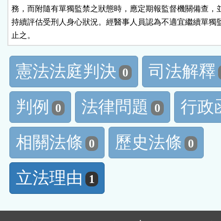
務，而附隨有單獨監禁之狀態時，應定期報監督機關備查，並
持續評估受刑人身心狀況。經醫事人員認為不適宜繼續單獨監
止之。
憲法法庭判決
司法解釋
0
判例
法律問題
行政
0
0
相關法條
歷史法條
0
0
立法理由
1