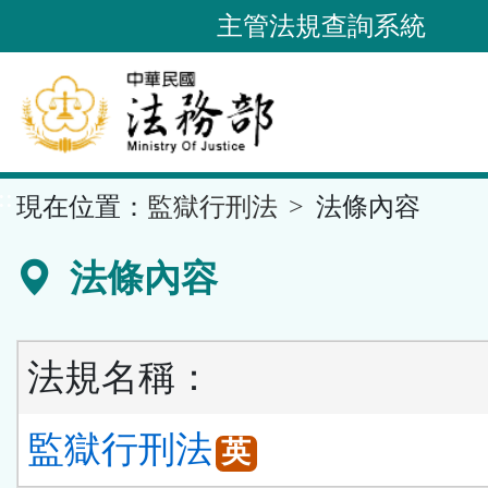
跳
主管法規查詢系統
到
主
要
內
容
::
現在位置：
監獄行刑法
法條內容
區
塊
法條內容
法規名稱：
監獄行刑法
英