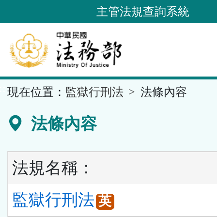
跳
主管法規查詢系統
到
主
要
內
容
::
現在位置：
監獄行刑法
法條內容
區
塊
法條內容
法規名稱：
監獄行刑法
英