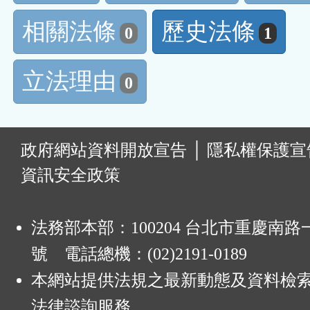
相關法條
歷史法條
0
1
立法理由
0
:
政府網站資料開放宣告
│
隱私權保護宣
資訊安全政策
法務部本部：100204 台北市重慶南路一
號 電話總機：(02)2191-0189
本網站提供法規之最新動態及資料檢
法律諮詢服務。