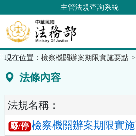
跳
主管法規查詢系統
到
主
要
內
容
::
現在位置：
檢察機關辦案期限實施要點
區
塊
法條內容
法規名稱：
檢察機關辦案期限實施
廢/停