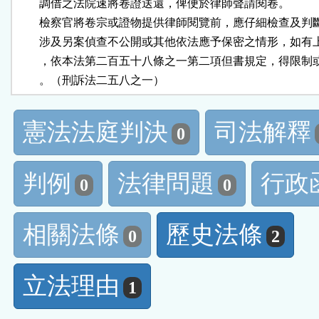
        調借之法院速將卷證送還，俾便於律師聲請閱卷。

        檢察官將卷宗或證物提供律師閱覽前，應仔細檢查及判
        涉及另案偵查不公開或其他依法應予保密之情形，如有
        ，依本法第二百五十八條之一第二項但書規定，得限制
        。（刑訴法二五八之一）
憲法法庭判決
司法解釋
0
判例
法律問題
行政
0
0
相關法條
歷史法條
0
2
立法理由
1