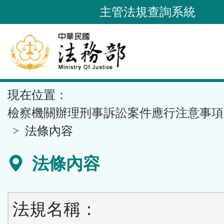
跳
主管法規查詢系統
到
主
要
內
容
::
現在位置：
區
塊
檢察機關辦理刑事訴訟案件應行注意事項
法條內容
法條內容
法規名稱：