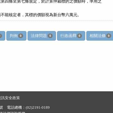
第四條至第七條規定，於計算仲裁標的之價額時，準用之

額不能核定者，其標的價額視為新台幣六萬元。
判例
法律問題
行政函釋
相關法條
0
0
0
0
0
資訊安全政策
電話總機：(02)2191-0189