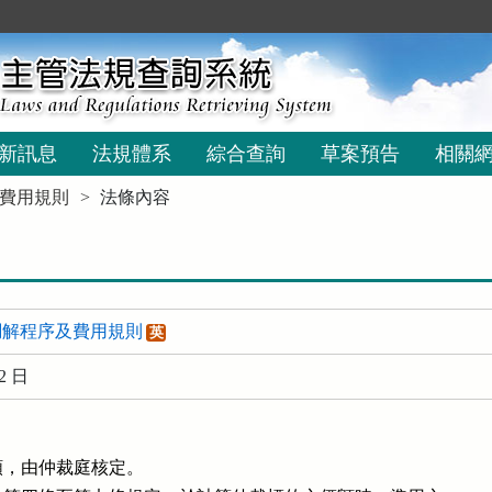
新訊息
法規體系
綜合查詢
草案預告
相關
費用規則
法條內容
調解程序及費用規則
英
2 日
，由仲裁庭核定。
