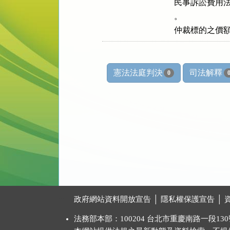
民事訴訟費用法
。

仲裁標的之價
憲法法庭判決
司法解釋
0
:::
政府網站資料開放宣告
│
隱私權保護宣告
│
法務部本部：100204 台北市重慶南路一段130號 