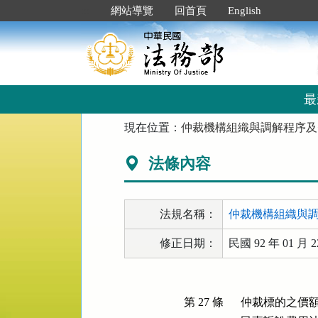
跳
:::
網站導覽
回首頁
English
到
主
要
內
容
區
最
塊
:::
現在位置：
仲裁機構組織與調解程序及
法條內容
法規名稱：
仲裁機構組織與
修正日期：
民國 92 年 01 月 2
第 27 條
仲裁標的之價額