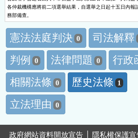
各仲裁機構應將前二項選舉結果，自選舉之日起十五日內報請
務部備查。
憲法法庭判決
司法解釋
0
判例
法律問題
行政
0
0
相關法條
歷史法條
0
1
立法理由
0
:
政府網站資料開放宣告
│
隱私權保護宣