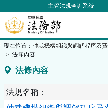
跳
主管法規查詢系統
到
主
要
內
容
::
現在位置：
仲裁機構組織與調解程序及費
區
塊
法條內容
法條內容
法規名稱：