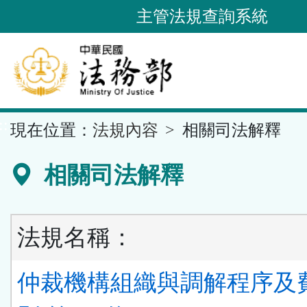
跳
主管法規查詢系統
到
主
要
內
容
::
現在位置：
法規內容
相關司法解釋
區
塊
相關司法解釋
法規名稱：
仲裁機構組織與調解程序及