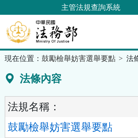
跳
主管法規查詢系統
到
主
要
內
容
::
現在位置：
鼓勵檢舉妨害選舉要點
法
區
塊
法條內容
法規名稱：
鼓勵檢舉妨害選舉要點