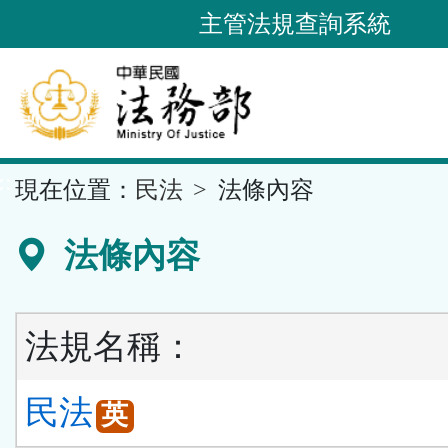
跳
主管法規查詢系統
到
主
要
內
容
::
現在位置：
民法
法條內容
區
塊
法條內容
法規名稱：
民法
英