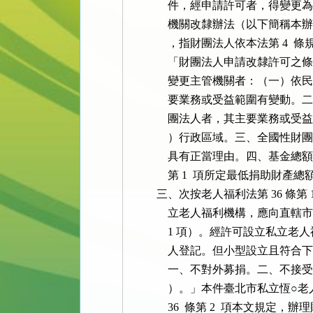
              件，經申請許可者
              機關改隸辦法（以下
              ，指財團法人依本法第 
              「財團法人申請改
              變更主管機關者：（
              要業務或受益範圍
              團法人者，其主要
              ）行政區域。三、
              具有正當理由。四、
              第 1  項所定最低捐助
          三、次按老人福利法第 36 
              立老人福利機構，
              1 項）。經許可
              人登記。但小型設
              一、不對外募捐。二
              ）。」本件臺北市
              36  條第 2  項