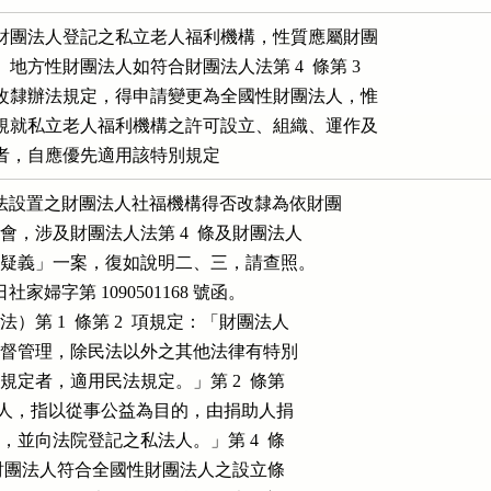
財團法人登記之私立老人福利機構，性質應屬財團

方性財團法人如符合財團法人法第 4  條第 3

改隸辦法規定，得申請變更為全國性財團法人，惟

規就私立老人福利機構之許可設立、組織、運作及

者，自應優先適用該特別規定
利法設置之財團法人社福機構得否改隸為依財團

福基金會，涉及財團法人法第 4  條及財團法人

改隸適用疑義」一案，復如說明二、三，請查照。

 日社家婦字第 1090501168 號函。

本法）第 1  條第 2  項規定：「財團法人

、運作及監督管理，除民法以外之其他法律有特別

；本法未規定者，適用民法規定。」第 2  條第

法所稱財團法人，指以從事公益為目的，由捐助人捐

機關許可，並向法院登記之私法人。」第 4  條

定：「地方性財團法人符合全國性財團法人之設立條
