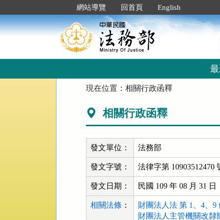
跳
:::
網站導覽
回首頁
English
到
主
要
內
容
區
最
塊
:::
現在位置：
相關行政函釋
相關行政函釋
發文單位：
法務部
發文字號：
法律字第 10903512470 
發文日期：
民國 109 年 08 月 31 日
相關法條
：
財團法人法 第 1、4、9
財團法人主管機關改隸辦法