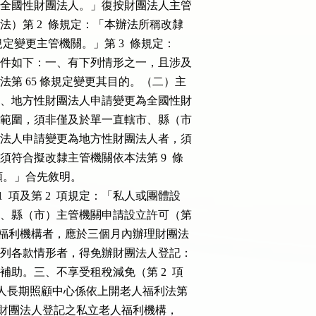
，得變更為全國性財團法人。」復按財團法人主管

簡稱本辦法）第 2  條規定：「本辦法所稱改隸

4  條規定變更主管機關。」第 3  條規定：

隸許可之條件如下：一、有下列情形之一，且涉及

一）依民法第 65 條規定變更其目的。（二）主

有變動。二、地方性財團法人申請變更為全國性財

業務或受益範圍，須非僅及於單一直轄市、縣（市

全國性財團法人申請變更為地方性財團法人者，須

基金總額須符合擬改隸主管機關依本法第 9  條

財產總額。」合先敘明。

條第 1  項及第 2  項規定：「私人或團體設

應向直轄市、縣（市）主管機關申請設立許可（第

設立私立老人福利機構者，應於三個月內辦理財團法

立且符合下列各款情形者，得免辦財團法人登記：

、不接受補助。三、不享受租稅減免（第 2  項

私立恆○老人長期照顧中心係依上開老人福利法第

本文規定，辦理財團法人登記之私立老人福利機構，
