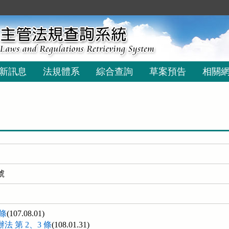
新訊息
法規體系
綜合查詢
草案預告
相關
號
 條
(107.08.01)
 第 2、3 條
(108.01.31)