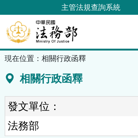
跳
主管法規查詢系統
到
主
要
內
容
::
現在位置：
相關行政函釋
區
塊
相關行政函釋
發文單位：
法務部