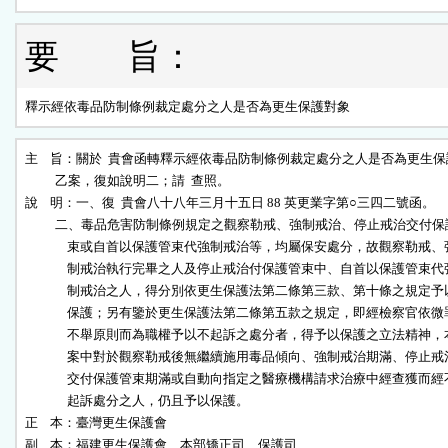
要 旨：
釋示經依毒品防制條例裁定處分之人是否為更生保護對象
主    旨：關於  貴會函轉釋示經依毒品防制條例裁定處分之人是否為更生保
          乙案，復如說明二；請  查照。

說    明：一、復  貴會八十八年三月十五日 88 英更業字第○三四二號函。

          二、毒品危害防制條例規定之觀察勒戒、強制戒治、停止戒治交付保
              束或自首以保護管束代強制戒治等，均屬保安處分，故觀察勒戒、強
              制戒治執行完畢之人及停止戒治付保護管束中、自首以保護管束代強
              制戒治之人，得分別依更生保護法第二條第三款、第十條之規定予以
              保護；另有鑒於更生保護法第二條第五款之規定，即經檢察官依微罪
              不舉原則而為職權予以不起訴之處分者，得予以保護之立法精神，本
              案中對於觀察勒戒後無繼續施用毒品傾向、強制戒治期滿、停止戒治
              交付保護管束期滿或自動向指定之醫療機構請求治療中經查獲而經不
              起訴處分之人，仍且予以保護。

正    本：臺灣更生保護會

副    本：福建更生保護會、本部矯正司、保護司