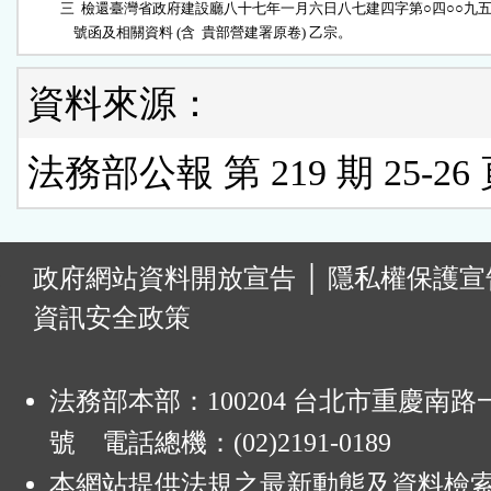
          三  檢還臺灣省政府建設廳八十七年一月六日八七建四字第○四○○九五
              號函及相關資料 (含  貴部營建署原卷) 乙宗。
資料來源：
法務部公報 第 219 期 25-26
:
政府網站資料開放宣告
│
隱私權保護宣
資訊安全政策
法務部本部：100204 台北市重慶南路一
號 電話總機：(02)2191-0189
本網站提供法規之最新動態及資料檢