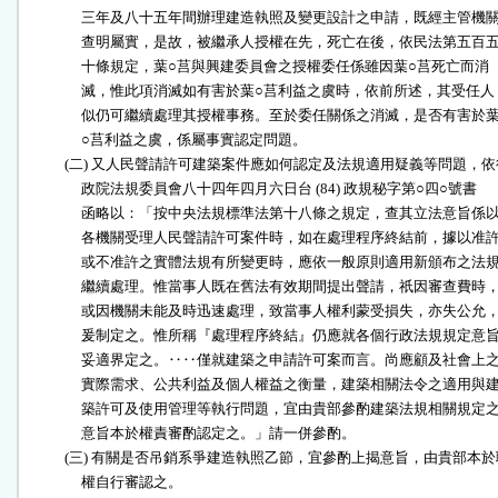
                三年及八十五年間辦理建造執照及變更設計之申請，既經主管機關
                查明屬實，是故，被繼承人授權在先，死亡在後，依民法第五百五
                十條規定，葉○莒與興建委員會之授權委任係雖因葉○莒死亡而消

                滅，惟此項消滅如有害於葉○莒利益之虞時，依前所述，其受任人

                似仍可繼續處理其授權事務。至於委任關係之消滅，是否有害於葉
                ○莒利益之虞，係屬事實認定問題。

           (二) 又人民聲請許可建築案件應如何認定及法規適用疑義等問題，依
                政院法規委員會八十四年四月六日台 (84) 政規秘字第○四○號書

                函略以：「按中央法規標準法第十八條之規定，查其立法意旨係以
                各機關受理人民聲請許可案件時，如在處理程序終結前，據以准許
                或不准許之實體法規有所變更時，應依一般原則適用新頒布之法規
                繼續處理。惟當事人既在舊法有效期間提出聲請，祇因審查費時，
                或因機關未能及時迅速處理，致當事人權利蒙受損失，亦失公允，
                爰制定之。惟所稱『處理程序終結』仍應就各個行政法規規定意旨
                妥適界定之。‥‥僅就建築之申請許可案而言。尚應顧及社會上之
                實際需求、公共利益及個人權益之衡量，建築相關法令之適用與建
                築許可及使用管理等執行問題，宜由貴部參酌建築法規相關規定之
                意旨本於權責審酌認定之。」請一併參酌。

           (三) 有關是否吊銷系爭建造執照乙節，宜參酌上揭意旨，由貴部本於
                權自行審認之。
