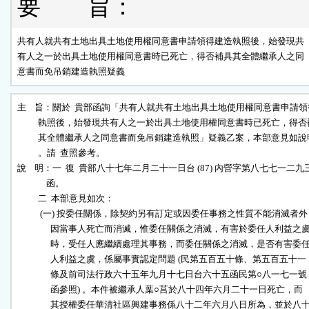
要 旨：
共有人就共有土地出具土地使用權同意書申請領得建造執照後，始發現共

有人之一於出具土地使用權同意書時已死亡，得否補具其全體繼承人之同

意書而免吊銷建造執照疑義
主    旨：關於  貴部函詢「共有人就共有土地出具土地使用權同意書申請領
          執照後，始發現共有人之一於出具土地使用權同意書時已死亡，得否
          其全體繼承人之同意書而免吊銷建造執照」疑義乙案，本部意見如說
          。請  查照參考。

說    明：一  復  貴部八十七年二月二十一日台 (87) 內營字第八七七一二九三
              函。

          二  本部意見如次：  

           (一) 按委任關係，除契約另有訂定或因委任事務之性質不能消滅者外
                因當事人死亡而消滅，惟委任關係之消滅，有害於委任人利益之虞
                時，受任人應繼續處理其事務，而委任關係之消滅，是否有害委任
                人利益之虞，係屬事實認定問題 (民第五百五十條、第五百五十一

                條及前司法行政六十五年九月十七日台六十五函民第○八一七一號

                函參照) 。本件被繼承人葉○莒於八十四年六月二十一日死亡，而

                其授權委任華清社區興建事務係八十二年六月八日所為，並於八十