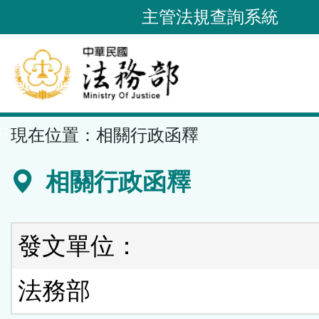
跳
主管法規查詢系統
到
主
要
內
容
::
現在位置：
相關行政函釋
區
塊
相關行政函釋
發文單位：
法務部