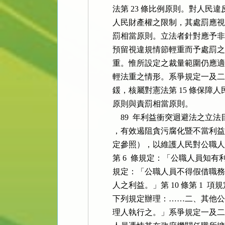
          法第 23 條比例原則
          人民財產權之限制，其
          罰相當原則。立法者針
          預留視違規情節輕重而
          重。惟所設定之裁量範
          輕法重之情形。系爭規
          鍰，核屬對憲法第 15
          原則與責罰相當原則。

              89  年利益衝突
          ，有效遏阻貪污腐化暨不當利
          定參照），以維護人民
          第 6  條規定：「公職人
          規定：「公職人員不得
          人之利益。」第 10 條第
          下列規定辦理：……二
          理人執行之。」系爭規