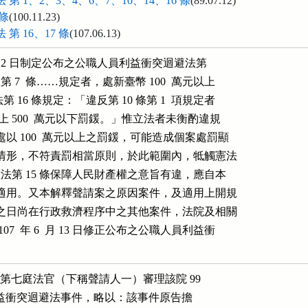
 1、2、3、4、6、7、10、14、16 條
(89.07.12)
 條
(100.11.23)
 16、17 條
(107.06.13)
7  月 12 日制定公布之公職人員利益衝突迴避法第

第 7  條……規定者，處新臺幣 100  萬元以上

 16 條規定：「違反第 10 條第 1  項規定者

以上 500  萬元以下罰鍰。」惟立法者未衡酌違規

 100  萬元以上之罰鍰，可能造成個案處罰顯

情形，不符責罰相當原則，於此範圍內，牴觸憲法

憲法第 15 條保障人民財產權之意旨有違，應自本

適用。又本解釋聲請案之原因案件，及適用上開規

之日尚在行政救濟程序中之其他案件，法院及相關

7  年 6  月 13 日修正公布之公職人員利益衝

法院第七庭法官（下稱聲請人一）審理該院 99

公職人員利益衝突迴避法事件，略以：該事件原告擔
