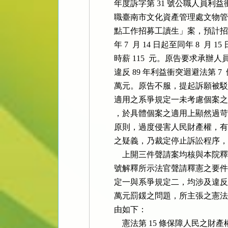
          年度訴字第 31 號公
          職臺南市文化資產管理
          點工作招募工讀生」案，預計
          年 7  月 14 日起至同年 8  
          時薪 115  元。原告
          違反 89 年利益衝突迴避法
          萬元。原告不服，提起
          適用之系爭規定一未考慮個
          ，於具體個案之適用上
          原則，過度侵害人民財產權，有
          之疑義，乃裁定停止訴訟
              上開三件聲請案均核與本院釋
          號解釋所示法官聲請釋
          定一與系爭規定二，均涉及
          萬元罰鍰之問題，所主
          由如下：

              憲法第 15 條保