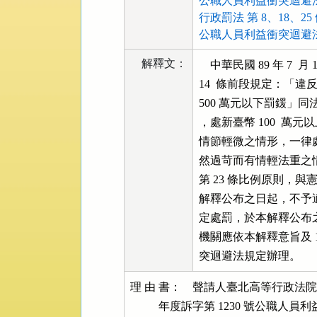
公職人員利益衝突迴避法 第
行政罰法 第 8、18、25
公職人員利益衝突迴避法 第
解釋文：
    中華民國 89 年 
14  條前段規定：「違反
500 萬元以下罰鍰」同法第
，處新臺幣 100  萬元
情節輕微之情形，一律處以
然過苛而有情輕法重之
第 23 條比例原則，與
解釋公布之日起，不予
定處罰，於本解釋公布
機關應依本解釋意旨及 10
突迴避法規定辦理。
理 由 書：    聲請人臺北高等行政
          年度訴字第 1230 號