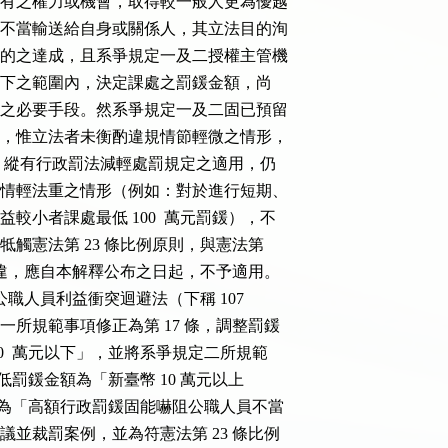
任職所擁有之權力或機會，取得較一般人更為優越

，將利益不當輸送給自身或關係人，其立法目的洵

開立法目的之達成，且系爭規定一及二授權主管機

500 萬元以下之範圍內，決定課處之罰鍰金額，尚

立法目的之必要手段。然系爭規定一及二固已預留

裁量範圍，惟立法者未衡酌違規情節輕微之情形，

以上之罰鍰，縱有行政罰法減輕處罰規定之適用，仍

過苛而有情輕法重之情形（例如：對於進行短期、

涉利益較小者課處最低 100  萬元罰鍰），不

圍內，牴觸憲法第 23 條比例原則，與憲法第

權之意旨有違，應自本解釋公布之日起，不予適用。

 日修正公布之公職人員利益衝突迴避法（下稱 107

爭規定一所規範事項修正為第 17 條，調整罰鍰

以上 600  萬元以下」，並將系爭規定二所規範

  項，降低罰鍰金額為「新臺幣 10 萬元以上

修正理由均為「高額行政罰鍰固能嚇阻公職人員不當

近年審議並裁罰案例，並為符憲法第 23 條比例
