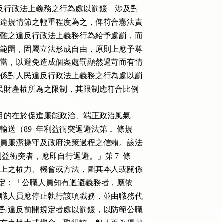
。對人民違反行政法上義務之行為處以罰鍰，涉及對

處罰應視違規情節之輕重程度為之，俾符合憲法責

對應予非難之違反行政法上義務行為給予處罰，而

予處罰之範圍，固屬立法形成自由，原則上應予尊

圍仍應適當，以避免造成個案處罰顯然過苛而有情

定一及二係對人民違反行政法上義務之行為處以罰

 條保障人民財產權所為之限制，其限制應符合比例

迴避法之立法目的在於促進廉能政治、端正政治風氣

益輸送（89  年利益衝突迴避法第 1  條規

對公職人員廉潔操守及政府決策過程之信賴。該法

員知有利益衝突者，應即自行迴避。」第 7  條

假借職務上之權力、機會或方法，圖其本人或關係

 1  項規定：「公職人員知有迴避義務者，應依

、其他公職人員應停止執行該項職務，並由職務代

定一及二對違反前開規定者處以罰鍰，以防範公職
