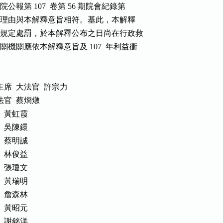
院公報第 107  卷第 56 期院會紀錄第

頁參照）其修法理由與本解釋意旨相符。基此，本解釋

適用上開規定處罰，於本解釋公布之日尚在行政救

及相關機關應依本解釋意旨及 107  年利益衝

    大法官會議主席  大法官  許宗力

        大法官  蔡烱燉

         黃虹霞

         吳陳鐶

         蔡明誠

         林俊益

         張瓊文

         黃瑞明

         詹森林

         黃昭元

         謝銘洋
