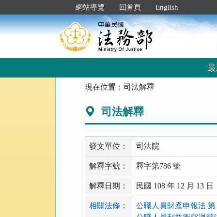
跳
:::
網站導覽
回首頁
English
到
主
要
內
容
區
最
塊
:::
現在位置：
司法解釋
司法解釋
發文單位：
司法院
解釋字號：
釋字第786 號
解釋日期：
民國 108 年 12 月 13 日
相關法條
：
公職人員財產申報法 第 