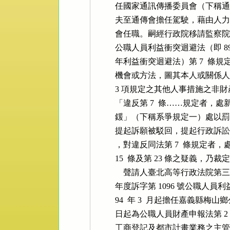
          任國家通訊傳播委員會（下稱
          夫至通傳會擔任駕駛，
          會任職。嗣經行政院移
          公職人員利益衝突迴避法（即 8
          年利益衝突迴避法）第 
          機會或方法，圖其本人或
          3 項規定之其他人事措施
          「違反第 7  條……規定者，處
          鍰」（下稱系爭規定一）
          提起訴願被駁回，提起
          ，對違反同法第 7  條規定
          15  條及第 23 條之
              聲請人臺北高等行政
          年度訴字第 1096 號
          94  年 3  月起擔任嘉義縣梅
          日起為公職人員財產申報法第 
          工商登記及都市計畫業務之主