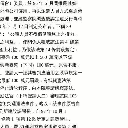
通傳會）委員，於 95 年 6  月間推薦其姊

藉由人力外包公司僱用，再以派遣人員方式至通傳

請監察院處理，並經監察院調查後認定違反行為時

9 年 7  月 12 日制定公布者，下稱 89

7  條規定：「公職人員不得假借職務上之權力、

關係人之利益。」使關係人獲取該法第 4  條第

之非財產上利益，乃依該法第 14 條前段規定：

新臺幣 100  萬元以上 500  萬元以下罰

處以罰鍰新臺幣（下同）100 萬元。原告不服，

行政訴訟。聲請人一認其審判應適用之系爭規定一

者，處最低 100  萬元罰鍰，有牴觸憲法第

疑義，乃裁定停止訴訟程序，向本院聲請解釋憲法。

法院第三庭法官（下稱聲請人二）審理該院 103

公職人員利益衝突迴避法事件，略以：該事件原告自

山鄉公所建設課課長，自 97 年 10 月 1

2  條第 1  項第 12 款所定之建築管理、

管人員，屬 89 年利益衝突迴避法第 2  條
