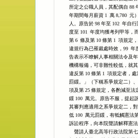
          所定之公職人員，其配偶自
          年期間每月薪資 1  萬 8,78
          人。原告於 98 年至 102
          度至 101  年度均獲
          第 6  條及第 10 條第 1 
          違規行為已罹裁處時效，99
          告表示不瞭解人事相關
          機構報備，可非難性較低，就
          違反第 10 條第 1  項規定者
          罰鍰。」（下稱系爭規定二）、
          項及第 25 條規定，
          鍰 100  萬元。原告
          其審判應適用之系爭規定二，
          低 100  萬元罰鍰，有牴觸
          訴訟程序，向本院聲請解釋憲法
              聲請人臺北高等行政