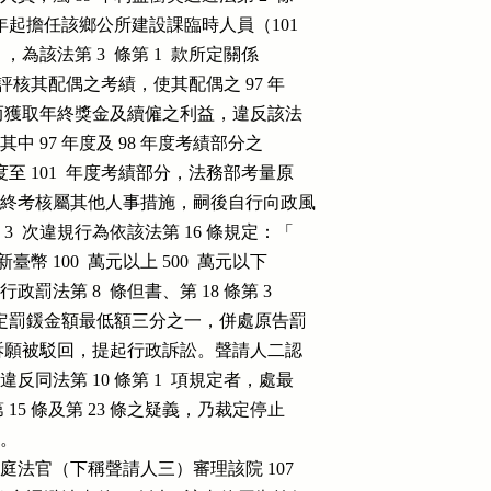
 88 年起擔任該鄉公所建設課臨時人員（101

0  元），為該法第 3  條第 1  款所定關係

  年自行評核其配偶之考績，使其配偶之 97 年

考列甲等，而獲取年終獎金及續僱之利益，違反該法

 項規定，其中 97 年度及 98 年度考績部分之

  年度至 101  年度考績部分，法務部考量原

法令及年終考核屬其他人事措施，嗣後自行向政風

其 3  次違規行為依該法第 16 條規定：「

，處新臺幣 100  萬元以上 500  萬元以下

行政罰法第 8  條但書、第 18 條第 3

各酌減至法定罰鍰金額最低額三分之一，併處原告罰

不服，提起訴願被駁回，提起行政訴訟。聲請人二認

對違反同法第 10 條第 1  項規定者，處最

憲法第 15 條及第 23 條之疑義，乃裁定停止

。

法院第七庭法官（下稱聲請人三）審理該院 107
