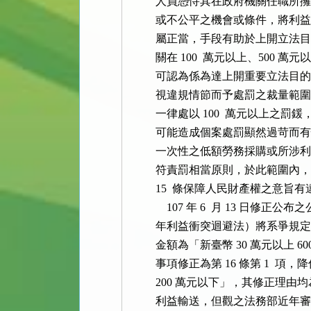
          人員憑恃其在政府機關
          或不公平之機會或條件
          屬正當，手段有助於上
          關在 100  萬元以上、
          可認為係為達上開重要
          視違規情節而予處罰之
          一律處以 100  萬元
          可能造成個案處罰顯然
          一次性之低額勞務採購或所
          符責罰相當原則，於此範
          15  條保障人民財產
              107 年 6  月 13
          年利益衝突迴避法）將系
          金額為「新臺幣 30 萬元
          事項修正為第 16 條第 1
          200 萬元以下」，其
          利益輸送，但觀之法務部