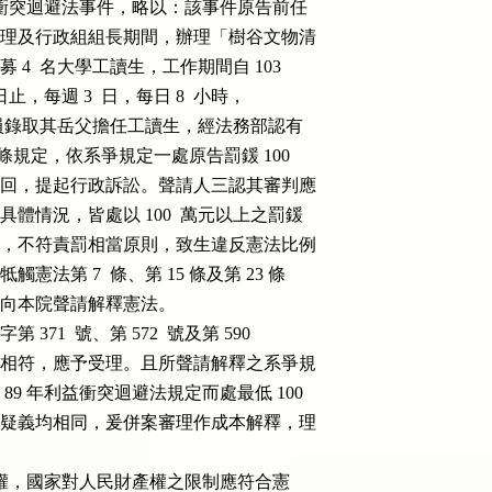
職人員利益衝突迴避法事件，略以：該事件原告前任

處文物管理及行政組組長期間，辦理「樹谷文物清

招募 4  名大學工讀生，工作期間自 103

月 15 日止，每週 3  日，每日 8  小時，

要求承辦人員錄取其岳父擔任工讀生，經法務部認有

第 7  條規定，依系爭規定一處原告罰鍰 100

訴願被駁回，提起行政訴訟。聲請人三認其審判應

案之具體情況，皆處以 100  萬元以上之罰鍰

顯然過苛，不符責罰相當原則，致生違反憲法比例

牴觸憲法第 7  條、第 15 條及第 23 條

程序，向本院聲請解釋憲法。

字第 371  號、第 572  號及第 590

憲之要件相符，應予受理。且所聲請解釋之系爭規

違反 89 年利益衝突迴避法規定而處最低 100

張之憲法疑義均相同，爰併案審理作成本解釋，理

障人民之財產權，國家對人民財產權之限制應符合憲
