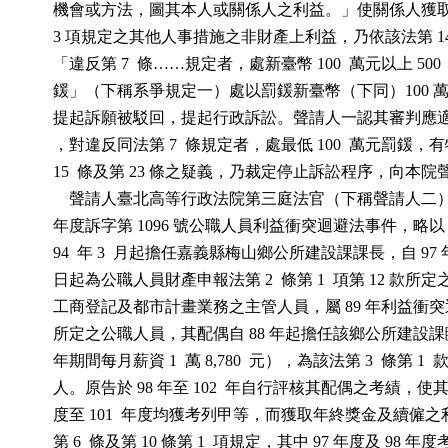
          機會或方法，圖其本人或關係人之利益。」使關係人獲取該
          3 項規定之其他人事措施之非財產上利益，乃依該法第 1
          「違反第 7  條……規定者，處新臺幣 100  萬元以上 50
          鍰」（下稱系爭規定一）處以罰鍰新臺幣（下同）100
          提起訴願被駁回，提起行政訴訟。聲請人一認其審判
          ，對違反同法第 7  條規定者，處最低 100  萬元罰鍰
          15  條及第 23 條之疑義，乃裁定停止訴訟程序，向本
              聲請人臺北高等行政法院第三庭法官（下稱聲請人二）
          年度訴字第 1096 號公職人員利益衝突迴避法事件，
          94  年 3  月起擔任嘉義縣梅山鄉公所建設課課長，自 97 年 
          日起為公職人員財產申報法第 2  條第 1  項第 12 款
          工商登記及都市計畫業務之主管人員，屬 89 年利益衝突迴
          所定之公職人員，其配偶自 88 年起擔任該鄉公所建設課
          年期間每月薪資 1  萬 8,780  元），為該法第 3  條第 1 
          人。原告於 98 年至 102  年自行評核其配偶之考績，使其
          度至 101  年度均獲考列甲等，而獲取年終獎金及續僱
          第 6  條及第 10 條第 1  項規定，其中 97 年度及 98 