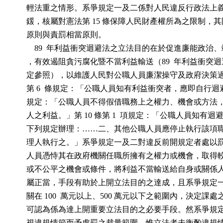
          輕法重之情形。系爭規定一及二係對人民違反行政法
          鍰，核屬對憲法第 15 條保障人民財產權所為之限制
          原則與責罰相當原則。

              89  年利益衝突迴避法之立法目的在於促進廉能政
          ，有效遏阻貪污腐化暨不當利益輸送（89  年利益衝突迴避
          定參照），以維護人民對公職人員廉潔操守及政府決
          第 6  條規定：「公職人員知有利益衝突者，應即自行迴避
          規定：「公職人員不得假借職務上之權力、機會或方
          人之利益。」第 10 條第 1  項規定：「公職人員知有
          下列規定辦理：……二、其他公職人員應停止執行該
          理人執行之。」系爭規定一及二對違反前開規定者處
          人員憑恃其在政府機關任職所擁有之權力或機會，取
          或不公平之機會或條件，將利益不當輸送給自身或關
          屬正當，手段有助於上開立法目的之達成，且系爭規
          關在 100  萬元以上、500 萬元以下之範圍內，決定
          可認為係為達上開重要立法目的之必要手段。然系爭
          視違規情節而予處罰之裁量範圍，惟立法者未衡酌違