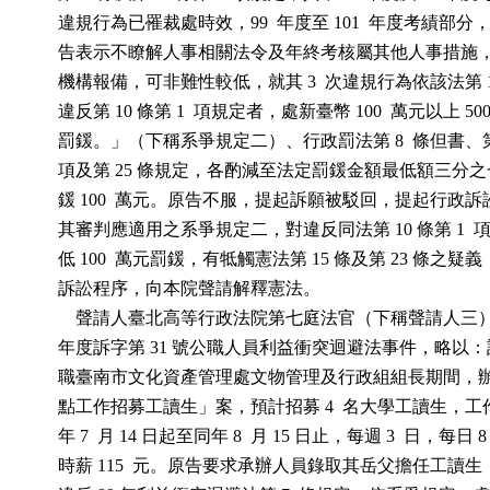
          違規行為已罹裁處時效，99  年度至 101  年度考績部
          告表示不瞭解人事相關法令及年終考核屬其他人事措
          機構報備，可非難性較低，就其 3  次違規行為依該法第 
          違反第 10 條第 1  項規定者，處新臺幣 100  萬元以上 50
          罰鍰。」（下稱系爭規定二）、行政罰法第 8  條但書、第 
          項及第 25 條規定，各酌減至法定罰鍰金額最低額三
          鍰 100  萬元。原告不服，提起訴願被駁回，提起行政
          其審判應適用之系爭規定二，對違反同法第 10 條第 1 
          低 100  萬元罰鍰，有牴觸憲法第 15 條及第 23 條之
          訴訟程序，向本院聲請解釋憲法。

              聲請人臺北高等行政法院第七庭法官（下稱聲請人三）
          年度訴字第 31 號公職人員利益衝突迴避法事件，略
          職臺南市文化資產管理處文物管理及行政組組長期間
          點工作招募工讀生」案，預計招募 4  名大學工讀生，工作
          年 7  月 14 日起至同年 8  月 15 日止，每週 3  日，每日 8
          時薪 115  元。原告要求承辦人員錄取其岳父擔任工讀