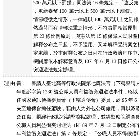
500 萬元以下罰鍰」同法第 16 條規定：「違反第 10
，處新臺幣 100  萬元以上 500  萬元以下罰鍰
情節輕微之情形，一律處以 100  萬元以上之罰
然過苛而有情輕法重之情形，不符責罰相當原則
第 23 條比例原則，與憲法第 15 條保障人民財
解釋公布之日起，不予適用。又本解釋聲請案之
定處罰，於本解釋公布之日尚在行政救濟程序中
機關應依本解釋意旨及 107  年 6  月 13 日修
突迴避法規定辦理。
理 由 書：    聲請人臺北高等行政法院第七庭法官（下稱聲請人
          年度訴字第 1230 號公職人員利益衝突迴避法事件，
          任國家通訊傳播委員會（下稱通傳會）委員，於 95 年 6
          夫至通傳會擔任駕駛，藉由人力外包公司僱用，再以
          會任職。嗣經行政院移請監察院處理，並經監察院調
          公職人員利益衝突迴避法（即 89 年 7  月 12 日制定公布
          年利益衝突迴避法）第 7  條規定：「公職人員不得假