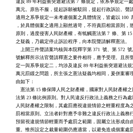
          違反 89 年利益衝突迴避法第 7  條規定，依系爭規定一處
          萬元。原告不服，提起訴願被駁回，提起行政訴訟。
          適用之系爭規定一未考慮個案之具體情況，皆處以 100 
          ，於具體個案之適用上顯然過苛，不符責罰相當原則
          原則，過度侵害人民財產權，有牴觸憲法第 7  條、第 15 
          之疑義，乃裁定停止訴訟程序，向本院聲請解釋憲法。

              上開三件聲請案均核與本院釋字第 371  號、第 572  號
          號解釋所示法官聲請釋憲之要件相符，應予受理。且
          定一與系爭規定二，均涉及違反 89 年利益衝突迴避法規
          萬元罰鍰之問題，所主張之憲法疑義均相同，爰併案
          由如下：

              憲法第 15 條保障人民之財產權，國家對人民財產
          法第 23 條比例原則。對人民違反行政法上義務之行
          人民財產權之限制，其處罰應視違規情節之輕重程度
          罰相當原則。立法者針對應予非難之違反行政法上義
          預留視違規情節輕重而予處罰之範圍，固屬立法形成
          重。惟所設定之裁量範圍仍應適當，以避免造成個案