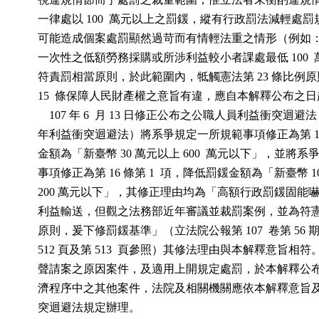
          一律處以 100  萬元以上之罰鍰，縱有行政罰法減輕處
          可能造成個案處罰顯然過苛而有情輕法重之情形（例
          一次性之低額勞務採購或所涉利益較小者課處最低 100 
          符責罰相當原則，於此範圍內，牴觸憲法第 23 條比例
          15  條保障人民財產權之意旨有違，應自本解釋公布
              107 年 6  月 13 日修正公布之公職人員利益衝突迴避法
          年利益衝突迴避法）將系爭規定一所規範事項修正為第 
          金額為「新臺幣 30 萬元以上 600  萬元以下」，並將
          事項修正為第 16 條第 1  項，降低罰鍰金額為「新臺幣 1
          200 萬元以下」，其修正理由均為「高額行政罰鍰固
          利益輸送，但觀之法務部近年審議並裁罰案例，並為符憲
          原則，爰下修罰鍰基準」（立法院公報第 107  卷第 56
          512 頁及第 513  頁參照）其修法理由與本解釋意旨
          聲請案之原因案件，及適用上開規定處罰，於本解釋
          濟程序中之其他案件，法院及相關機關應依本解釋意旨及 1
          突迴避法規定辦理。
