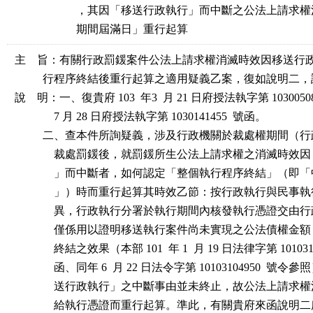
，其因「移送行政執行」而中斷之公法上請求權
期間屆滿日」重行起算
主    旨：有關行政罰鍰案件公法上請求權消滅時效因移送行
          行程序終結後重行起算之適用疑義乙案，復如說明二
說    明：一、復貴府 103  年3  月 21 日府授法執字第 1030050
              7 月 28 日府授法執字第 1030141455  號函。

          二、查本件所詢疑義，涉及行政機關於裁處權期間（行政
              裁處罰鍰後，就罰鍰所生公法上請求權之消滅時
              」而中斷者，如何認定「整個執行程序終結」（
              」）時而重行起算其時效乙節：按行政執行與民
              異，行政執行分署於執行期間內核發執行憑證交
              僅係用以證明移送執行案件尚未實現之公法債權
              終結之效果（本部 101  年 1  月 19 日法律字第 1010310
              函、同年 6  月 22 日法令字第 10103104950  號
              送行政執行」之中斷事由並未終止，故公法上請
              給執行憑證而重行起算。準此，有關貴府來函說