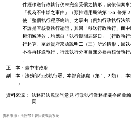
              件經移送行政執行仍未完全受償之情形，倘依個
              「視為不中斷之事由」（類推適用民法第 136  條第 
              使「整個執行程序終結」之事由（例如行政執行法第 
              不論是否核發執行憑證，其因「移送行政執行」
              權消滅時效，均應自「執行期間屆滿日」（行政執行法
              行起算。至於貴府來函說明二（三）所述情形，
              不得再移送執行，行政執行分署自無必要再核發
              。

正    本：臺中市政府

副    本：法務部行政執行署、本部資訊處（第 1、2 類）、本
          ）
資料來源：
法務部法規諮詢意見 行政執行業務相關令函彙編（三）（
頁
資料來源：法務部主管法規查詢系統