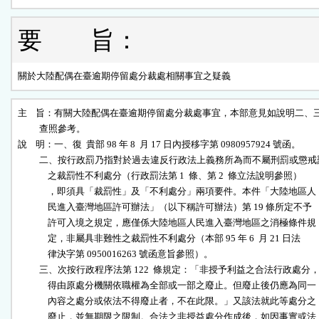
要 旨：
關於大陸配偶在臺逾期停留處分裁處相關事宜之疑義
主    旨：有關大陸配偶在臺逾期停留處分裁處事宜，本部意見如說明二、三，
          查照參考。

說    明：一、復  貴部 98 年 8  月 17 日內授移字第 0980957924 號函。

          二、按行政罰乃指對於過去違反行政法上義務所為而不屬刑罰或懲戒罰
              之裁罰性不利處分（行政罰法第 1  條、第 2  條立法說明參照）

              ，即須具「裁罰性」及「不利處分」兩項要件。本件「大陸地區人

              民進入臺灣地區許可辦法」（以下稱許可辦法）第 19 條所定不予

              許可入境之規定，應僅係大陸地區人民進入臺灣地區之消極條件規

              定，非屬具非難性之裁罰性不利處分（本部 95 年 6  月 21 日法

              律決字第 0950016263 號函意旨參照）。

          三、次按行政程序法第 122  條規定：「非授予利益之合法行政處分，
              得由原處分機關依職權為全部或一部之廢止。但廢止後仍應為同一

              內容之處分或依法不得廢止者，不在此限。」又該法就此等處分之

              廢止，並無期限之限制。合法之非授益處分作成後，如因事實或法
