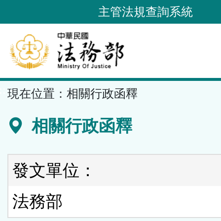
跳
主管法規查詢系統
到
主
要
內
容
::
現在位置：
相關行政函釋
區
塊
相關行政函釋
發文單位：
法務部