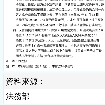
              令變更，原處分效力已不宜存續者，則於符合上開規定要件時，原

              處分機關得依職權裁量，決定是否廢止之。但廢止後仍應為同一內

              容之處分或依法不得廢止者，不在此限（本部 92 年 8  月 13 日

              法律字第 0920031755 號函意旨參照）。本件是否有廢止後仍應為

              同一內容之處分或依法不得廢止之情事，請本於職權自行審認之。

          四、又依前開許可辦法第 19 條第 4  項規定文義，似僅限於該辦法同

              條第 3  項第 2  款即有臺灣地區與大陸地區人民關係條例第 18 

              條第 1  項第 2  款經許可入境，已逾停留、居留期限之情形始有

              適用，惟查本件處分書所載事實及理由，尚包含該辦法同條第 3  

              項第 3  款之行方不明達二個月以上之情形，得否減半不予許可時

              間或不予管制，亦請  貴部本於權責審認之。

正    本：內政部

副    本：本部資訊處（第 1  類）、本部法律事務司
資料來源：
法務部