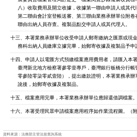
      八）收取費用及開立收據，收據第一聯由申請人或其代
      第二聯由會計室登帳送審、第三聯由業務承辦單位附卷
      聯由出納人員存查。複製品點交申請人或其代理人。
十三、本署業務承辦單位收受申請人郵寄繳納之匯票或現金
      務科出納人員繳庫立據完畢，始郵寄收據及複製品予
十四、申請人以電匯方式預繳檔案應用費用者，請匯入本署
      臺灣新北地方檢察署參零壹專戶，臺灣銀行板橋分行帳
      零參陸零柒零貳壹陸），提出繳款證明，本署業務承辦
      訛後，始郵寄收據及複製品。
十五、檔案應用完畢，本署業務承辦單位應歸還借調檔案
十六、本署受理民眾申請檔案應用程序如作業流程圖。（
資料來源：法務部主管法規查詢系統