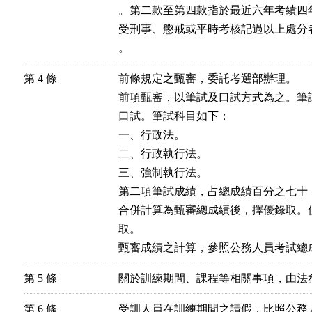
。第二款至第四款指於最近六年考績四
受刑事、懲戒或平時考核記過以上處分
第 4 條
前條規定之甄審，委託考選部辦理。

前項甄審，以筆試及口試方式為之。筆
口試。筆試科目如下：

一、行政法。

二、行政執行法。

三、強制執行法。

第二項筆試成績，占總成績百分之七十
合併計算為甄審總成績後，擇優錄取。
取。

第 5 條
關於訓練期間、課程等相關事項，由法
第 6 條
受訓人員在訓練期間之請假，比照公務