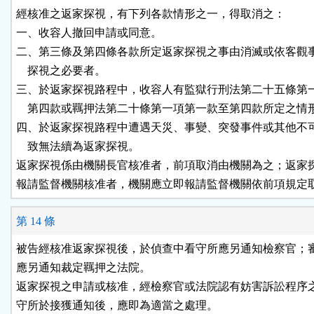
經核准之返家探視，有下列各款情形之一，得取消之：

一、收容人撤回申請或同意。

二、第三條及第四條各款所定返家探視之事由消滅或依客觀事
    探視之必要者。

三、於返家探視路程中，收容人有監獄行刑法第二十五條第一
    第四款或羈押法第二十條第一項第一款至第四款所定之情形
四、於返家探視路程中遭遇天災、事變、突發事件或其他不可
    致無法續為返家探視。

返家探視係由機關長官核准者，前項取消由機關為之；返家探
報請監督機關核准者，機關應立即報請監督機關依前項規定
第 14 條
被告經核准返家探視後，於偵查中看守所應另通知檢察官；審
應另通知裁定羈押之法院。

返家探視之申請或核准，經檢察官或法院認有妨害訴訟程序之
守所於接獲通知後，應即為適當之處理。