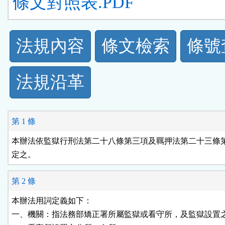
條文對照表.PDF
法
法規內容
條文檢索
條號
規
法規沿革
功
能
第 1 條
按
本辦法依監獄行刑法第二十八條第三項及羈押法第二十三條第
定之。
鈕
第 2 條
區
本辦法用詞定義如下：

一、機關：指法務部矯正署所屬監獄或看守所，及監獄設置之