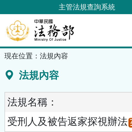
跳
主管法規查詢系統
到
主
要
內
容
::
現在位置：
法規內容
區
塊
法規內容
法規名稱：
受刑人及被告返家探視辦法