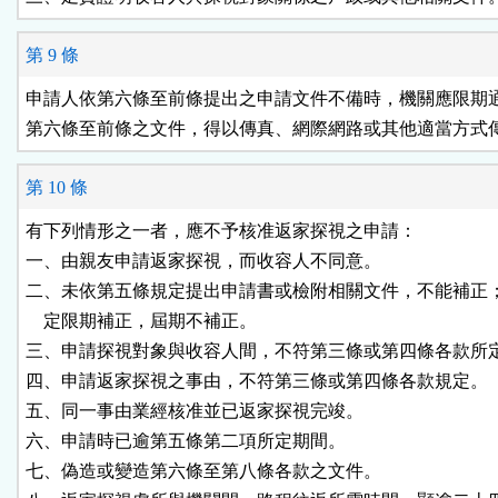
第 9 條
申請人依第六條至前條提出之申請文件不備時，機關應限期通
第六條至前條之文件，得以傳真、網際網路或其他適當方式
第 10 條
有下列情形之一者，應不予核准返家探視之申請：

一、由親友申請返家探視，而收容人不同意。

二、未依第五條規定提出申請書或檢附相關文件，不能補正；
    定限期補正，屆期不補正。

三、申請探視對象與收容人間，不符第三條或第四條各款所定
四、申請返家探視之事由，不符第三條或第四條各款規定。

五、同一事由業經核准並已返家探視完竣。

六、申請時已逾第五條第二項所定期間。

七、偽造或變造第六條至第八條各款之文件。
