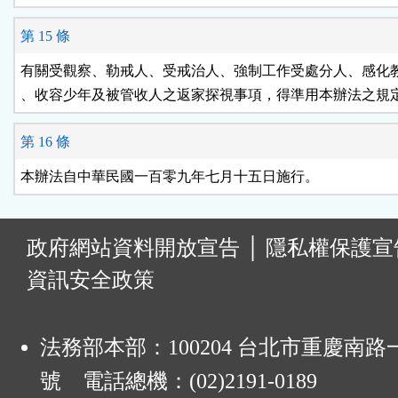
第 15 條
有關受觀察、勒戒人、受戒治人、強制工作受處分人、感化教
、收容少年及被管收人之返家探視事項，得準用本辦法之規
第 16 條
本辦法自中華民國一百零九年七月十五日施行。
:
政府網站資料開放宣告
│
隱私權保護宣
資訊安全政策
法務部本部：100204 台北市重慶南路一
號 電話總機：(02)2191-0189