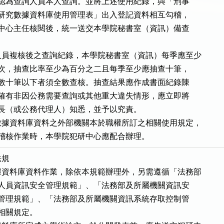
對，確認為查詢人員本人查詢。並將上述使用紀錄，與「刑事

與犯罪研究數據資料庫使用管理表」出入登記資料相互勾稽，

結果送中心主任核閱後，統一送交本學院秘書室（資訊）備查

員複核後之查詢紀錄，本學院秘書室（資訊）每季應至少

抽查一次，抽查比率至少為百分之二且每季至少應抽查十筆，

查詢件數十筆以下者須全數查核。抽查結果應作成書面紀錄陳

如發現確有非因公務需要查詢或其他重大違失情形，應立即將

陳報院長（或公務代理人）知悉，並予以究責。

據資料庫資料之外部機關本於職權所訂之相關使用規定，

作必要之稽核作業時，本學院犯研中心應配合辦理。
規

資料庫資料作業，除依本規範辦理外，另需遵循「法務部

屬機關人員資訊安全管理規範」、「法務部及所屬機關資訊安

核作業管理規範」、「法務部及所屬機關資訊系統存取控制管

等相關規定。
