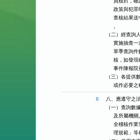
      員核
      政策
      查核
      。

（二）經查詢人
      實施
      單季
      核，
      事件
（三）各提供數
      或
8
八、應遵守之法
（一）查詢數據
      及所
      全稽
      理規範」