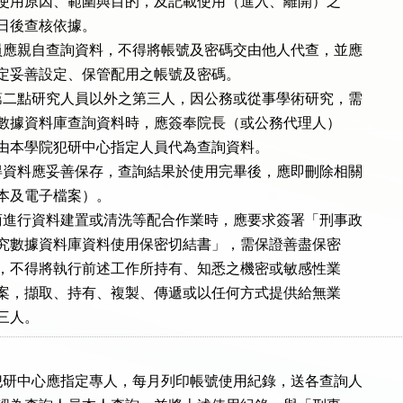
並敘明使用原因、範圍與目的，及記載使用（進入、離開）之

做為日後查核依據。

應親自查詢資料，不得將帳號及密碼交由他人代查，並應

資安規定妥善設定、保管配用之帳號及密碼。

二點研究人員以外之第三人，因公務或從事學術研究，需

本中心數據資料庫查詢資料時，應簽奉院長（或公務代理人）

後，移由本學院犯研中心指定人員代為查詢資料。

資料應妥善保存，查詢結果於使用完畢後，應即刪除相關

含紙本及電子檔案）。

進行資料建置或清洗等配合作業時，應要求簽署「刑事政

犯罪研究數據資料庫資料使用保密切結書」，需保證善盡保密

與責任，不得將執行前述工作所持有、知悉之機密或敏感性業

料、檔案，擷取、持有、複製、傳遞或以任何方式提供給無業

第三人。
研中心應指定專人，每月列印帳號使用紀錄，送各查詢人
