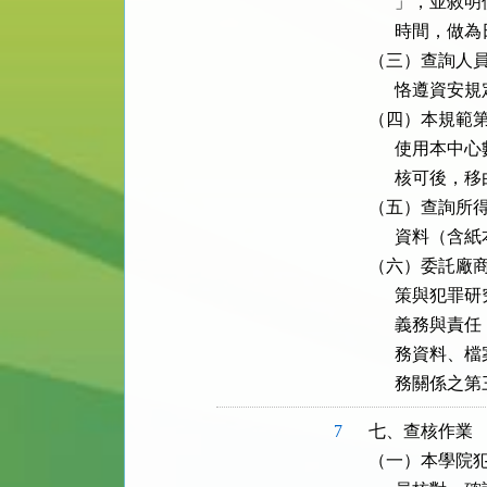
      」，
      時間，
（三）查詢人員
      恪遵
（四）本規範第
      使用
      核可
（五）查詢所得
      資料（
（六）委託廠商
      策與
      義務
      務資
      務關係之
7
七、查核作業

（一）本學院犯