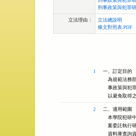
刑事政策與犯罪研
刑事政策與犯罪研
立法理由：
立法總說明
條文對照表.PDF
法
規
功
能
按
1
一、訂定目的

鈕
    為規範
區
    事政策
    以避免
2
二、適用範圍

    本學院
    案委託
    資料庫