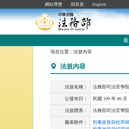
跳
:::
網站導覽
回首頁
English
到
主
要
內
容
區
最
塊
:::
現在位置：
法規內容
法規內容
法規名稱：
法務部司法官學
公發布日：
民國 109 年 06 月 
法規體系：
法務部司法官學
圖表附件：
刑事政策與犯罪研