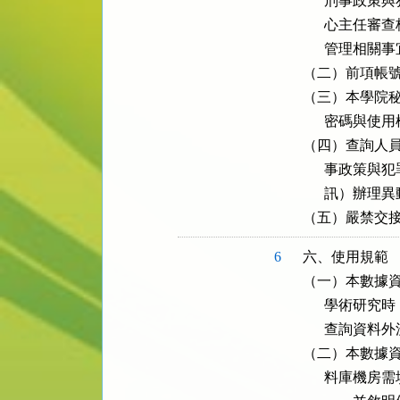
      刑事
      心主
      管理相關事
（二）前項帳號
（三）本學院秘
      密碼
（四）查詢人員
      事政
      訊）辦理
（五）嚴禁交
6
六、使用規範

（一）本數據資
      學術
      查詢資料外
（二）本數據資
      料庫