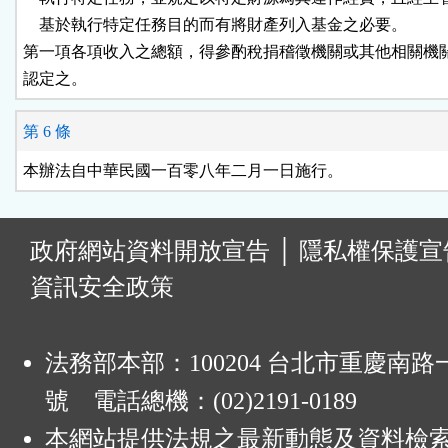
    基於執行特定任務目的而有將財產列入基金之必要。

第一項各項收入之總額，得參酌稅捐稽徵機關或其他相關機關
認定之。
第 6 條
本辦法自中華民國一百零八年二月一日施行。
:
政府網站資料開放宣告
│
隱私權保護宣
資訊安全政策
法務部本部：100204 台北市重慶南路一
號 電話總機：(02)2191-0189
本網站提供法規之最新動態及資料檢