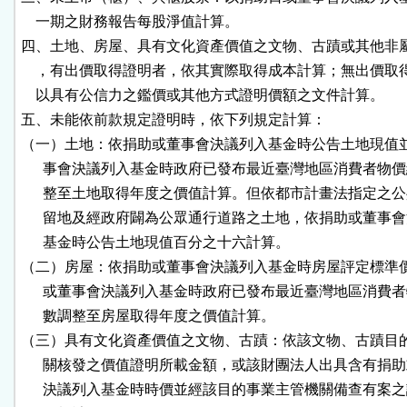
    一期之財務報告每股淨值計算。

四、土地、房屋、具有文化資產價值之文物、古蹟或其他非屬
    ，有出價取得證明者，依其實際取得成本計算；無出價取
    以具有公信力之鑑價或其他方式證明價額之文件計算。

五、未能依前款規定證明時，依下列規定計算：

（一）土地：依捐助或董事會決議列入基金時公告土地現值並
      事會決議列入基金時政府已發布最近臺灣地區消費者物價
      整至土地取得年度之價值計算。但依都市計畫法指定之公
      留地及經政府闢為公眾通行道路之土地，依捐助或董事會
      基金時公告土地現值百分之十六計算。

（二）房屋：依捐助或董事會決議列入基金時房屋評定標準價
      或董事會決議列入基金時政府已發布最近臺灣地區消費者
      數調整至房屋取得年度之價值計算。

（三）具有文化資產價值之文物、古蹟：依該文物、古蹟目的
      關核發之價值證明所載金額，或該財團法人出具含有捐助
      決議列入基金時時價並經該目的事業主管機關備查有案之