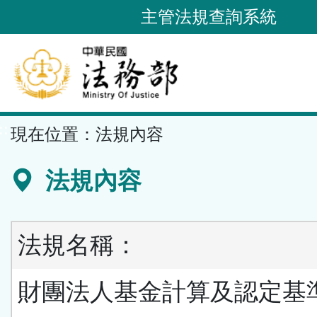
跳
主管法規查詢系統
到
主
要
內
容
::
現在位置：
法規內容
區
塊
法規內容
法規名稱：
財團法人基金計算及認定基