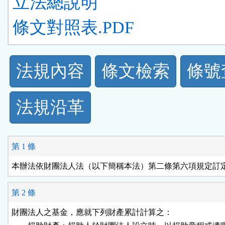
立法總說明
條文對照表.PDF
法
法規內容
條文檢索
條號
規
法規沿革
功
能
第 1 條
按
本辦法依財團法人法（以下簡稱本法）第二條第六項規定訂
鈕
第 2 條
區
財團法人之基金，應就下列財產累計計算之：
