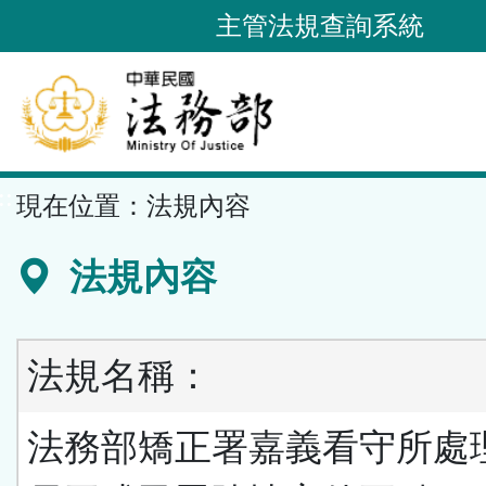
跳
主管法規查詢系統
到
主
要
內
容
::
現在位置：
法規內容
區
塊
法規內容
法規名稱：
法務部矯正署嘉義看守所處