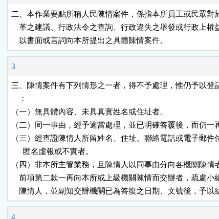
二、本作業要點所稱人民陳情案件，係指本所員工或民眾對於
    革之建議、行政法令之查詢、行政違失之舉發或行政上權
    以書面或言詞向本所提出之具體陳情案件。
3
三、陳情案件有下列情形之一者，得不予處理，惟仍予以登記
    ：

（一）無具體內容、未具真實姓名或住址者。

（二）同一事由，經予適當處理，並已明確答覆後，而仍一再
（三）經查證陳情人所留姓名、住址、聯絡電話或電子郵件位
      匿名虛報或不實者。

（四）非本所主管業務，且陳情人以同事由分向各機關陳情者
    前項第二款一再向本所或上級機關陳情而交辦者，疏處小
    陳情人，並副知交辦機關已為答復之日期、文號後，予以
4