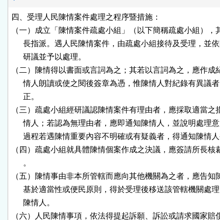
四、受理人民陳情案件處理之程序暨措施：

（一）成立「陳情案件疏處小組」（以下簡稱疏處小組），其
      長指派。遇人民陳情案件，由疏處小組接待及受理，並依
      研議並予以處理。

（二）陳情得以書面或言詞為之；其若以言詞為之，應作成紀
      情人朗讀或使之閱後簽章為憑，惟陳情人對紀錄有異議者
      正。

（三）疏處小組經研議認陳情案件有理由者，應採取適當之措
      情人；若認為無理由者，應即通知陳情人，並說明處理意
      過程若遇陳情重要內容不明確或有疑義者，得通知陳情人
（四）疏處小組就具體陳情個案作成之決議，應簽請所長核裁
      。

（五）陳情事由非本所管轄而應向其他機關為之者，應告知陳
      基於適當性或便民原則，得於受理後移送該管轄機關處理
      陳情人。

（六）人民陳情事項，依法得提起訴願、訴訟或請求國家賠償