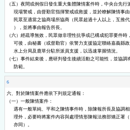
（五）夜間或例假日發生重大集體陳情案件時，中央台先行派
      現場警戒，由督勤官指揮警戒或救援，並於瞭解陳情事由
      民眾至適當之協商場所協商（民眾超過十人以上，互推代
      ），並將事由報告所長。

（六）經疏導無效，民眾做非理性抗爭或已構成犯罪要件時，
      可後，由秘書（或督勤官）依警力支援協定聯絡嘉義縣政
      水上分局及鹿草分駐所派員支援，以迅速掌握情況。

（七）事件結束後，應研判發生後續活動之可能性，並協調有
      防範。
6
六、對於陳情案件應依下列規定通報：

（一）一般陳情案件：

      遇有一般單純、平和之陳情事件時，除陳報所長及協調相
      理外，必要時將案件內容與處理情形陳報法務部矯正署（
      亦同）。
