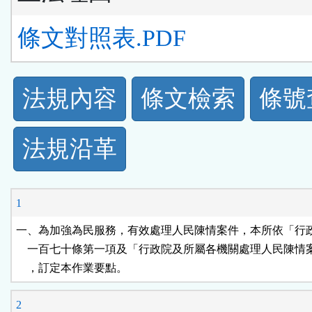
條文對照表.PDF
法
法規內容
條文檢索
條號
規
法規沿革
功
能
1
按
一、為加強為民服務，有效處理人民陳情案件，本所依「行政
    一百七十條第一項及「行政院及所屬各機關處理人民陳情
鈕
    ，訂定本作業要點。
區
2