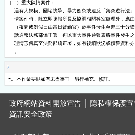
（二）重大陳情案件：

      遇有大規模、圍堵抗爭、暴力衝突或違反「集會遊行法」
      情案件時，除立即陳報所長及協調相關科室處理外，應由
      （夜間或例假日由當日督勤官）於事件發生至遲三十分鐘
      話通報法務部矯正署，再以重大事件通報表將事件發生之
      理情形傳真至法務部矯正署，如有後續狀況或預警資料亦
      。
7
七、本作業要點如有未盡事宜，另行補充、修訂。
:
政府網站資料開放宣告
│
隱私權保護宣
資訊安全政策