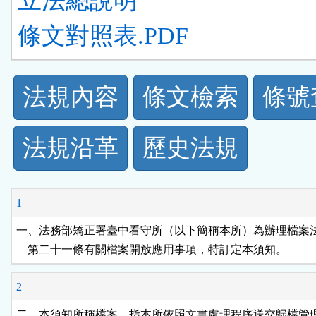
立法總說明
條文對照表.PDF
法
法規內容
條文檢索
條號
規
法規沿革
歷史法規
功
能
1
按
一、法務部矯正署臺中看守所（以下簡稱本所）為辦理檔案法
    第二十一條有關檔案開放應用事項，特訂定本須知。
鈕
2
區
二、本須知所稱檔案，指本所依照文書處理程序送交歸檔管理