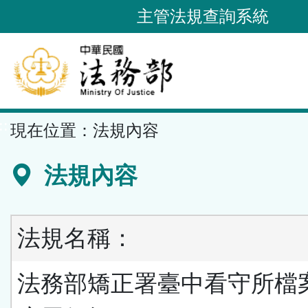
跳
主管法規查詢系統
到
主
要
內
容
::
現在位置：
法規內容
區
塊
法規內容
法規名稱：
法務部矯正署臺中看守所檔