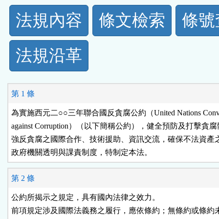
法
法規內容
條文檢索
條號
規
法規沿革
功
能
第 1 條
按
為實施西元二○○三年聯合國反貪腐公約（United Nations Convent
against Corruption）（以下簡稱公約），健全預防及打擊貪
鈕
強反貪腐之國際合作、技術援助、資訊交流，確保不法資產之
政府機關透明與課責制度，特制定本法。
區
第 2 條
公約所揭示之規定，具有國內法律之效力。

前項規定涉及國際法義務之履行，應依條約；無條約或條約未