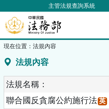
跳
主管法規查詢系統
到
主
要
內
容
::
現在位置：
法規內容
區
塊
法規內容
法規名稱：
聯合國反貪腐公約施行法
英