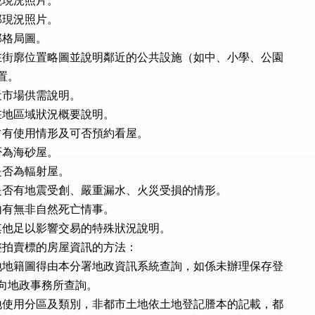
現況照片。

現況照片。

格局圖。

街廓位置略圖並說明鄰近的公共設施（如中、小學、公園

置。

市場供需說明。

地區域狀況概要說明。

有使用情形及可否預約看屋。

為海砂屋。

否為輻射屋。

否有地震受創、嚴重漏水、火災受損的情形。

有無非自然死亡情事。

他足以影響交易的特殊狀況說明。

拍賣標的房屋資訊的方法：

地籍圖得由本分署地政資訊系統查詢，如係未辦理保存登

，得向地政事務所查詢。

使用分區及類別，非都市土地依土地登記謄本的記載，都
