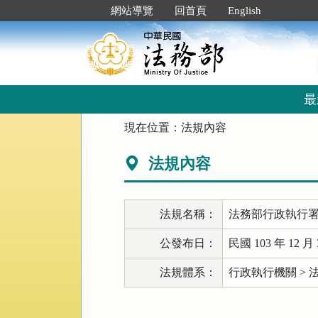
跳
:::
網站導覽
回首頁
English
到
主
要
內
容
區
最
塊
:::
現在位置：
法規內容
法規內容
法規名稱：
法務部行政執行
公發布日：
民國 103 年 12 月 
法規體系：
行政執行機關 >
法