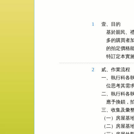
規
功
能
按
1
壹、目的

鈕
    基於親
區
    多的購
    的拍定
    特訂定
2
貳、作業流程

一、執行科各執
    位思考
二、執行科各執
    應予換鎖
三、收集及彙整
（一）房屋基地
（二）房屋基地