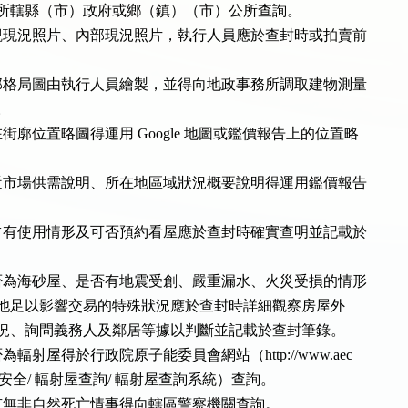
地得向所轄縣（市）政府或鄉（鎮）（市）公所查詢。

現況照片、內部現況照片，執行人員應於查封時或拍賣前

格局圖由執行人員繪製，並得向地政事務所調取建物測量

。

廓位置略圖得運用 Google 地圖或鑑價報告上的位置略

市場供需說明、所在地區域狀況概要說明得運用鑑價報告

有使用情形及可否預約看屋應於查封時確實查明並記載於

為海砂屋、是否有地震受創、嚴重漏水、火災受損的情形

否有其他足以影響交易的特殊狀況應於查封時詳細觀察房屋外

內部現況、詢問義務人及鄰居等據以判斷並記載於查封筆錄。

輻射屋得於行政院原子能委員會網站（http://www.aec

.tw/輻射安全/ 輻射屋查詢/ 輻射屋查詢系統）查詢。

無非自然死亡情事得向轄區警察機關查詢。
