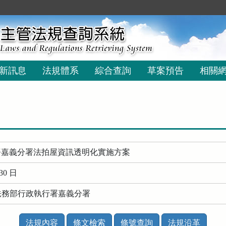
新訊息
法規體系
綜合查詢
草案預告
相關
署嘉義分署法拍屋資訊透明化實施方案
30 日
 法務部行政執行署嘉義分署
法規內容
條文檢索
條號查詢
法規沿革