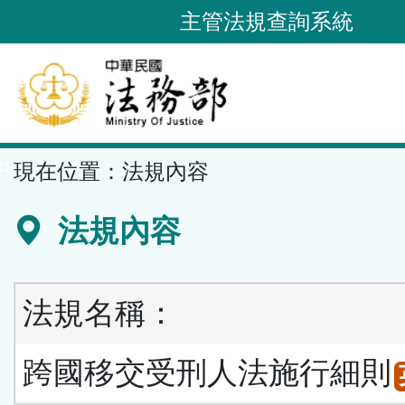
跳
主管法規查詢系統
到
主
要
內
容
::
現在位置：
法規內容
區
塊
法規內容
法規名稱：
跨國移交受刑人法施行細則