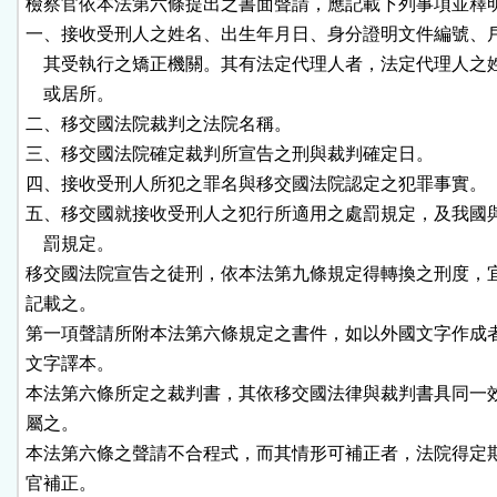
檢察官依本法第六條提出之書面聲請，應記載下列事項並釋明
一、接收受刑人之姓名、出生年月日、身分證明文件編號、戶
    其受執行之矯正機關。其有法定代理人者，法定代理人之
    或居所。

二、移交國法院裁判之法院名稱。

三、移交國法院確定裁判所宣告之刑與裁判確定日。

四、接收受刑人所犯之罪名與移交國法院認定之犯罪事實。

五、移交國就接收受刑人之犯行所適用之處罰規定，及我國與
    罰規定。

移交國法院宣告之徒刑，依本法第九條規定得轉換之刑度，宜
記載之。

第一項聲請所附本法第六條規定之書件，如以外國文字作成者
文字譯本。

本法第六條所定之裁判書，其依移交國法律與裁判書具同一效
屬之。

本法第六條之聲請不合程式，而其情形可補正者，法院得定期
官補正。