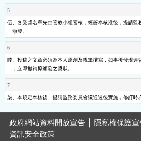
5
伍、各受獎名單先由管教小組審核，經簽奉核准後，提請監務
    頒發。
6
陸、投稿之文章必須為本人原創及親筆撰寫，如事後發現違背
    ，立即撤銷原頒發之獎狀。
7
柒、本規定奉核後，提請監務委員會議通過後實施，修訂時
:
政府網站資料開放宣告
│
隱私權保護宣
資訊安全政策