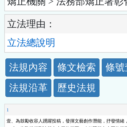
矯正機關 > 法務部矯正署彰
立法理由：
立法總說明
法
法規內容
條文檢索
條號
規
法規沿革
歷史法規
功
能
1
按
壹、為鼓勵收容人踴躍投稿，發揮文藝創作潛能，抒發情緒，