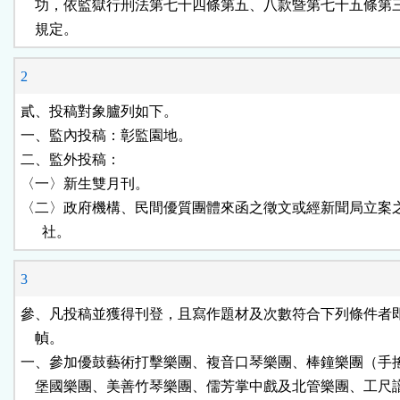
    功，依監獄行刑法第七十四條第五、八款暨第七十五條第
鈕
    規定。
區
2
貳、投稿對象臚列如下。

一、監內投稿：彰監園地。

二、監外投稿：

〈一〉新生雙月刊。

〈二〉政府機構、民間優質團體來函之徵文或經新聞局立案之
      社。
3
參、凡投稿並獲得刊登，且寫作題材及次數符合下列條件者即頒
    幀。

一、參加優鼓藝術打擊樂團、複音口琴樂團、棒鐘樂團（手搖
    堡國樂團、美善竹琴樂團、儒芳掌中戲及北管樂團、工尺