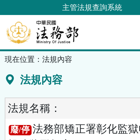
跳
主管法規查詢系統
到
主
要
內
容
::
現在位置：
法規內容
區
塊
法規內容
法規名稱：
法務部矯正署彰化監獄
廢/停