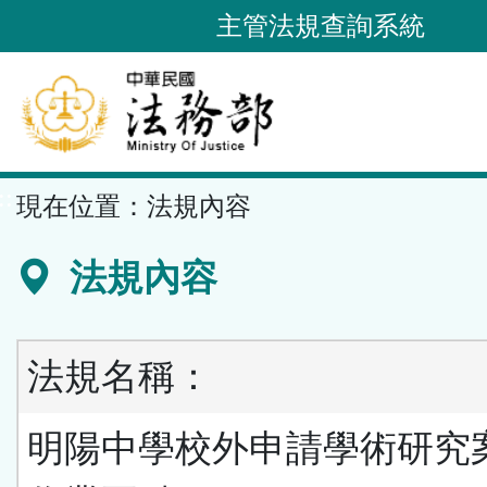
跳
主管法規查詢系統
到
主
要
內
容
::
現在位置：
法規內容
區
塊
法規內容
法規名稱：
明陽中學校外申請學術研究