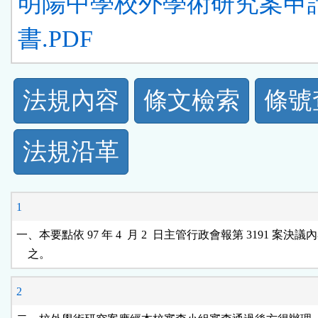
明陽中學校外學術研究案申
書.PDF
法
法規內容
條文檢索
條號
規
法規沿革
功
能
1
按
一、本要點依 97 年 4  月 2  日主管行政會報第 3191 案決議
    之。
鈕
2
區