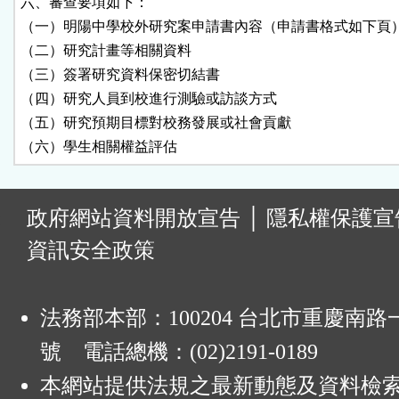
六、審查要項如下：

（一）明陽中學校外研究案申請書內容（申請書格式如下頁）
（二）研究計畫等相關資料

（三）簽署研究資料保密切結書

（四）研究人員到校進行測驗或訪談方式

（五）研究預期目標對校務發展或社會貢獻

（六）學生相關權益評估
:
政府網站資料開放宣告
│
隱私權保護宣
資訊安全政策
法務部本部：100204 台北市重慶南路一
號 電話總機：(02)2191-0189
本網站提供法規之最新動態及資料檢