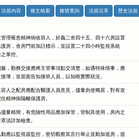
法規內容
條文檢索
條號查詢
法規沿革
歷史法規
管理罹患精神病收容人，於義二舍四十五、四十六房設置

隔離保護房，舍房門前加註標示，並設置二十四小時監視系統

病情之掌控。
服，勤務交接應將主管事項點交清楚，如遇特殊情事，應

勤務交接簿，並當面告知接班人員，以知曉實際狀況。
容人之配房應配合醫護人員意見，儘量勿使獨居，對有攻

，應配住精神病隔離保護房。
儘量精簡，有危險性用品應加保管，管制其使用，房內之

、燈罩須詳加檢查。
勤應以監視器監控，密切觀察其言行舉止並勤加巡房，巡
