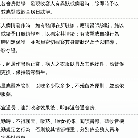
應詳視各舍房動靜，發現收容人有異狀或病發時，除即時予以

置外，並應登載於舍房日誌簿。
人病情發作時，如有醫師在所駐診，應請醫師診斷，施以

之注射或給予口服鎮靜劑，以穩定其情緒；有攻擊或自殘行為

予以暫時固定保護，並派員密切觀察其身體狀況及予以輔導，

或錄影存證。
，起居作息應正常，病人之衣服臥具及其他物件，應督促

滌曝曬更換，保持清潔衛生。
量應嚴為管制，以吃多少取多少，不殘留為原則，並應依

按時服藥。
不宜過長，達到收容效果後，即解返普通舍房。
勤時，不得聊天、吸菸、嚼食檳榔、閱讀書報、聽收音機

違反值勤規定之行為，否則按其情節輕重，分別依公務人員考

關規定予以懲處。