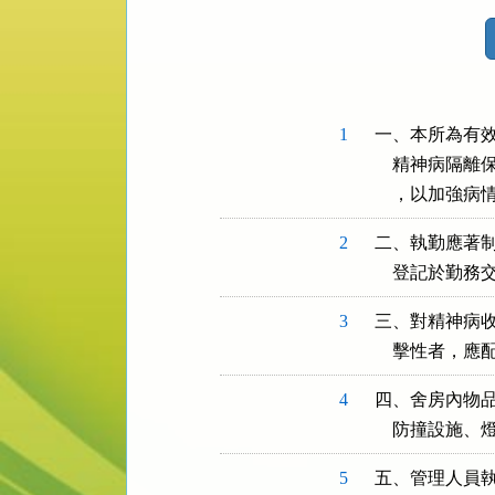
法
規
功
能
按
1
一、本所為有效
鈕
    精神病
區
    ，以加強
2
二、執勤應著制
    登記於
3
三、對精神病收
    擊性者
4
四、舍房內物品
    防撞設施
5
五、管理人員執