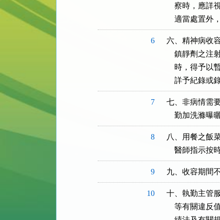
    察時，
    適當處
6
六、精神病收容
    鎮靜劑
    時，得
    詳予紀錄
7
七、非病情需要
    勤加洗
8
八、用餐之飯菜
    醫師指示
9
九、收容期間
10
十、執勤主管服
    等有關
    績法及有