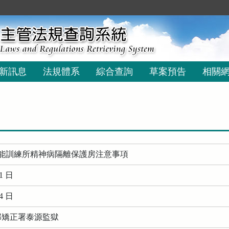
新訊息
法規體系
綜合查詢
草案預告
相關
能訓練所精神病隔離保護房注意事項
1 日
4 日
務部矯正署泰源監獄