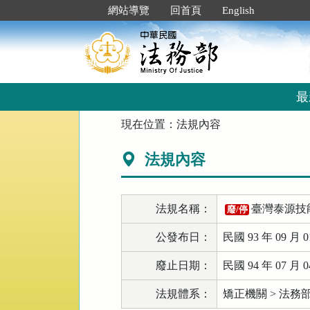
跳
:::
網站導覽
回首頁
English
到
主
要
內
容
區
最
塊
:::
現在位置：
法規內容
法規內容
法規名稱：
臺灣泰源技
廢/停
公發布日：
民國 93 年 09 月 0
廢止日期：
民國 94 年 07 月 0
法規體系：
矯正機關 > 法