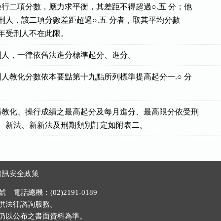
行二項分數，應力求平衡，其差距不得超過○.五 分；他

入之受刑人，該二項分數差距超過○.五 分者，取其平均分數

。但少年受刑人不在此限。
刑人，一律依舊法進分標準起分、進分。
人教化分數依本要點第十九點所列標準提高起分一.○ 分

教化、操行成績之最高起分及每月進分、最高限分依受刑

適用舊法、新法、新新法及刑期類別訂定如附表二。
資訊安全政策
電話總機：(02)2191-0189
供法律諮詢服務。
仍以公布之書面資料為準。