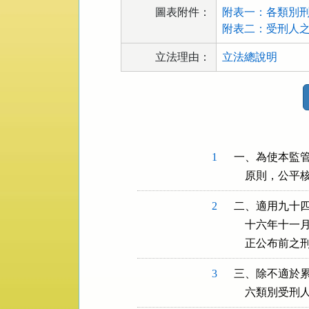
圖表附件：
附表一：各類別刑
附表二：受刑人之
立法理由：
立法總說明
法
規
功
能
按
1
一、為使本監管
鈕
    原則，公
區
2
二、適用九十四
    十六年
    正公布
3
三、除不適於累
    六類別