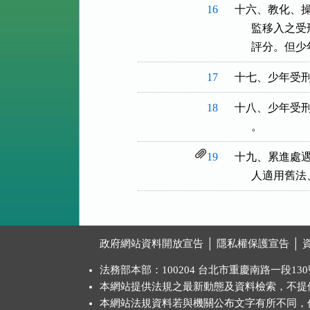
16
十六、教化、操
      監移
      評分
17
十七、少年受
18
十八、少年受刑
      。
19
十九、累進處遇
      人
:::
政府網站資料開放宣告
│
隱私權保護宣告
│
法務部本部：100204 台北市重慶南路一段130號 
本網站提供法規之最新動態及資料檢索，不提
本網站法規資料若與機關公布文字有所不同，