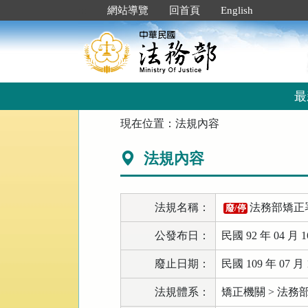
跳
:::
網站導覽
回首頁
English
到
主
要
內
容
區
最
塊
:::
現在位置：
法規內容
法規內容
法規名稱：
法務部矯正
廢/停
公發布日：
民國 92 年 04 月 1
廢止日期：
民國 109 年 07 月 
法規體系：
矯正機關 > 法