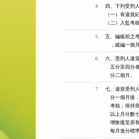
4
四、下列受刑人
（一）有違規紀
（二）入監考
5
五、編級前之考
    ，緩編
6
六、受刑人違背
    五分至四
    分二個月。
7
七、違規受刑人
    分一個
    考核，
    以上月
    增恢復
    每月進