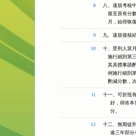
8
八、違規考核中
    復至原
    月，始得
9
九、違規後核
10
十、受刑人當月
    施行細
    其具體
    例施行
    酌減分
11
十一、可折抵有
      好，
      分。
12
十二、無期徒刑
      逾三