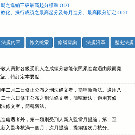
期之逕編三級最高起分標準.ODT
教化、操行成績之最高起分及每月進分、最高限分訂定.ODT
法規內容
條文檢索
條號查詢
法規沿革
歷史法規
教人員對各級受刑人之成績分數能依照累進處遇由嚴而寬

平核記，特訂定本要點。
年二月二日修正公布之刑法條文者，簡稱新新法。適用八

十一月二十六日修正公布之刑法條文者，簡稱新法；適用其修

前之刑法條文者，簡稱舊法。
進處遇者外，第一類別受刑人新入監當月提編，第二至十

受刑人新入監考核滿一個月，次月提編，提編後次月核分。