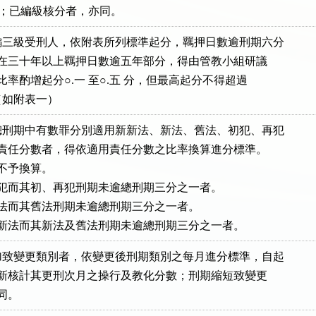
.五 分；已編級核分者，亦同。
三級受刑人，依附表所列標準起分，羈押日數逾刑期六分

或刑期在三十年以上羈押日數逾五年部分，得由管教小組研議

月進分比率酌增起分○.一 至○.五 分，但最高起分不得超過

分。（如附表一）
刑期中有數罪分別適用新新法、新法、舊法、初犯、再犯

犯定其責任分數者，得依適用責任分數之比率換算進分標準。

形不予換算。

累犯而其初、再犯刑期未逾總刑期三分之一者。

新法而其舊法刑期未逾總刑期三分之一者。

新新法而其新法及舊法刑期未逾總刑期三分之一者。
致變更類別者，依變更後刑期類別之每月進分標準，自起

年月重新核計其更刑次月之操行及教化分數；刑期縮短致變更

亦同。