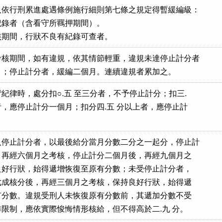
依行刑累進處遇條例施行細則第七條之規定得暫緩編級：

錄者（含看守所羈押期間）。

核期間，行狀不良有紀錄可查者。
核期間，如有違規，依其情節輕重，違規未達停止計分者

一個月；停止計分者，緩編二個月。連續違規者累加之。
紀律時，處分扣○.五 至三分者，不予停止計分；扣三.

分者，應停止計分一個月；扣分四.五 分以上者，應停止計

停止計分者，以最後給分當月分數二分之一起分，停止計

月後，再經六個月之考核，停止計分二個月後，再經九個月之

保持良好行狀，始得遞增恢復至原有分數；未受停止計分者，

分數七成核分後，再經三個月之考核，保持良好行狀，始得遞

至原有分數。違規受刑人未恢復原有分數前，其遞加分數不受

分標準限制，應依實際悛悔情形核給，但不得高於二.九 分。