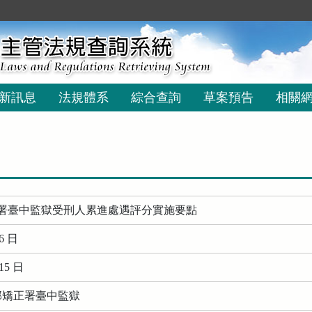
新訊息
法規體系
綜合查詢
草案預告
相關
署臺中監獄受刑人累進處遇評分實施要點
6 日
15 日
務部矯正署臺中監獄