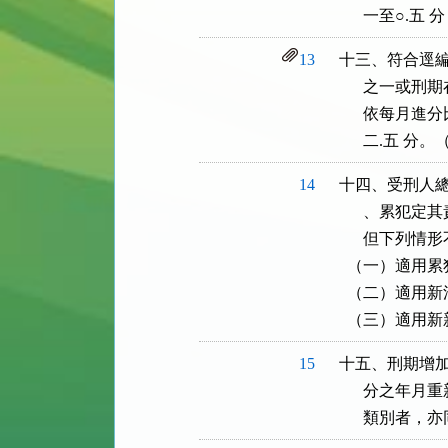
      一至○
13
十三、符合逕編
      之一
      依每
      二.五 
14
十四、受刑人總
      、累
      但下列情
  （一）適用
  （二）適用
  （三）適用
15
十五、刑期增加
      分之
      類別者，