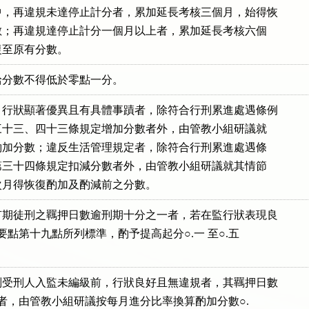
，再違規未達停止計分者，累加延長考核三個月，始得恢

有分數；再違規達停止計分一個月以上者，累加延長考核六個

恢復至原有分數。
給分數不得低於零點一分。
行狀顯著優異且有具體事蹟者，除符合行刑累進處遇條例

則第三十三、四十三條規定增加分數者外，由管教小組研議就

事蹟酌加分數；違反生活管理規定者，除符合行刑累進處遇條

細則第三十四條規定扣減分數者外，由管教小組研議就其情節

數，次月得恢復酌加及酌減前之分數。
期徒刑之羈押日數逾刑期十分之一者，若在監行狀表現良

得依本要點第十九點所列標準，酌予提高起分○.一 至○.五

受刑人入監未編級前，行狀良好且無違規者，其羈押日數

年部分者，由管教小組研議按每月進分比率換算酌加分數○.
