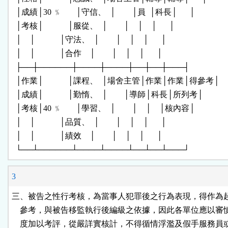
  │成績│30 ﹪       │守信、  │        │員  │科長│      │

  │考核│            │服從、  │        │    │    │      │

  │    │            │守法、  │        │    │    │      │

  │    │            │合作    │        │    │    │      │

  ├──┼──────┼────┼────┼──┼──┼───┤

  │作業│            │課程、  │場舍主管│作業│作業│得參考│

  │成績│            │勤惰、  │        │導師│科長│所列考│

  │考核│40 ﹪       │學習、  │        │    │    │核內容│

  │    │            │品質、  │        │    │    │      │

  │    │            │績效    │        │    │    │      │

  └──┴──────┴────┴────┴──┴──┴───┘
3
三、被告之性行考核，為當事人犯罪後之行為表現，得作為起
    參考，與被告移監執行後編級之依據，因此各單位應以審
    度加以考評，從嚴詳實核計，不得循情浮濫及假手服務員