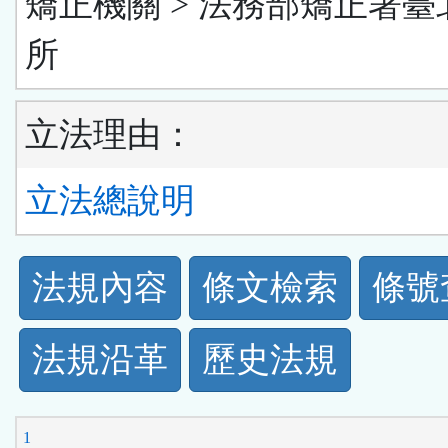
矯正機關 > 法務部矯正署臺
所
立法理由：
立法總說明
法
法規內容
條文檢索
條號
規
法規沿革
歷史法規
功
能
1