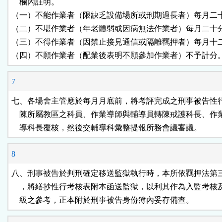
    欄內註明。

（一）不能作業者（限缺乏設備場所或刑期過長者）每月二十
（二）不堪作業者（年老體弱或因病無法作業者）每月二十分
（三）不得作業者（因禁止接見通信或隔離羈押者）每月十二
（四）不願作業者（配業後表明不願參加作業者）不予計分
7
七、各場舍主管應於每月月底前，將考評完成之刑事被告性行
    陳所屬教區之科員、作業導師與輔導員轉陳戒護科長、作
    導科長覆核，然後交輔導科彙整提報所務會議審議。
8
八、刑事被告於判刑確定移送監獄執行時，本所依羈押法第三
    ，將繕抄性行考核表附本函送監獄，以利其作為入監考核
    級之參考，正本附於刑事被告身份簿內妥存備查。