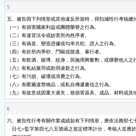
5
五、被告因下列情形或其他違反所規時，得扣減性行考核總分
（一）有損害國家利益或團體榮譽之行為。

（二）有違背法令或妨害所內秩序者。

（三）有偽造、變造證據或勾串共犯、證人之行為。

（四）有於所內爭吵、鬥毆或脫逃、暴行者。

（五）有飲酒、賭博、紋身，與施用興奮劑，或猥褻他人之行
（六）有私結黨羽或欺弱凌新之行為。

（七）有污損、破壞或浪費之行為。

（八）有匿藏違禁物品，或私自傳遞書信之行為。

（九）有故意或因重大過失，致損害器具、成品、材料或其
6
六、被告性行考有關作業成績如有下列情形，應依法務部七十
    日七○監字第四七八五號函之規定標準計分，考核人並應於