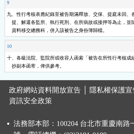
9
九、性行考核表應紀錄至被告期滿釋放、交保、提庭未回、各
    提、解還各監所、執行死刑、在所病故或接押等為止，並
    資料移交總務科，併入該被告之身份簿歸檔。
10
十、各級法院、監院所或收容人函索「被告在所性行考核成績
    抄副本函寄，俾供參考。
:
政府網站資料開放宣告
│
隱私權保護宣
資訊安全政策
法務部本部：100204 台北市重慶南路一