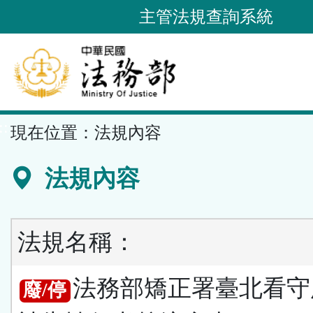
跳
主管法規查詢系統
到
主
要
內
容
::
現在位置：
法規內容
區
塊
法規內容
法規名稱：
法務部矯正署臺北看守
廢/停