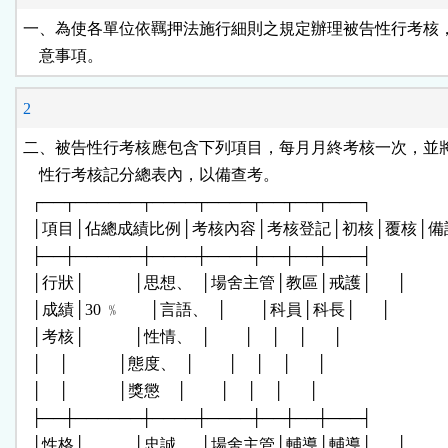
按
一、為使各單位依羈押法施行細則之規定辦理被告性行考核，
    意事項。
鈕
2
區
二、被告性行考核應包含下列項目，每月月終考核一次，並將
    性行考核記分總表內，以備查考。

  ┌──┬──────┬────┬────┬──┬──┬───┐

  │項目│佔總成績比例│考核內容│考核登記│初核│覆核│備註 
  ├──┼──────┼────┼────┼──┼──┼───┤

  │行狀│            │思想、  │場舍主管│教區│戒護│      │

  │成績│30 ﹪       │言語、  │        │科員│科長│      │

  │考核│            │性情、  │        │    │    │      │

  │    │            │態度、  │        │    │    │      │

  │    │            │獎懲    │        │    │    │      │

  ├──┼──────┼────┼────┼──┼──┼───┤

  │性格│            │忠誠、  │場舍主管│輔導│輔導│      │
