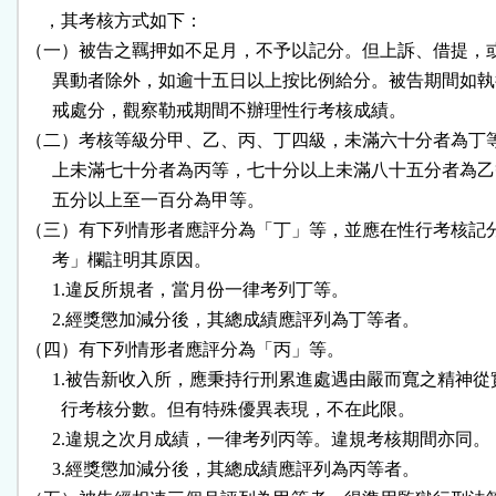
    ，其考核方式如下：

（一）被告之羈押如不足月，不予以記分。但上訴、借提，或
      異動者除外，如逾十五日以上按比例給分。被告期間如執
      戒處分，觀察勒戒期間不辦理性行考核成績。

（二）考核等級分甲、乙、丙、丁四級，未滿六十分者為丁等
      上未滿七十分者為丙等，七十分以上未滿八十五分者為乙
      五分以上至一百分為甲等。

（三）有下列情形者應評分為「丁」等，並應在性行考核記分
      考」欄註明其原因。

      1.違反所規者，當月份一律考列丁等。

      2.經獎懲加減分後，其總成績應評列為丁等者。

（四）有下列情形者應評分為「丙」等。

      1.被告新收入所，應秉持行刑累進處遇由嚴而寬之精神從
        行考核分數。但有特殊優異表現，不在此限。

      2.違規之次月成績，一律考列丙等。違規考核期間亦同。

      3.經獎懲加減分後，其總成績應評列為丙等者。
