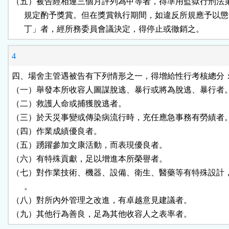
（五）被告經相連三個月評列為甲等者，得準用監獄行刑法第
      規定酌予獎賞。但在獎賞執行期間，如違反所規應予以懲
      丁」者，經所務委員會議決定，得停止或徹銷之。
4
四、場舍主管遇被告有下列情形之一，得增給性行考核總分：
（一）舉發本所收容人圖謀脫逃、暴行或將為脫逃、暴行者。
（二）救護人命或捕獲脫逃者。

（三）於天災事變或傳染病流行時，充任應急事務有勞績者。
（四）作業成績優良者。

（五）踴躍參加文康活動，而表現優良者。

（六）有特殊貢獻，足以增進本所榮譽者。

（七）對作業技術、機器、設備、衛生、醫藥等有特殊設計，
      。

（八）對所內外管理之改進，有卓越意見建議者。

（九）其他行為善良，足為其他收容人之表率者。