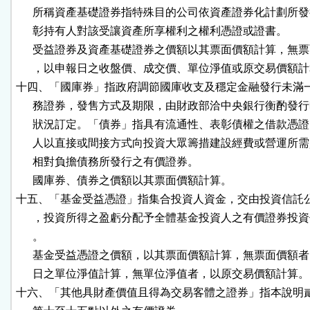
      所稱資產基礎證券指特殊目的公司依資產證券化計劃所發
      彰持有人對該受讓資產所享權利之權利憑證或證書。

      受益證券及資產基礎證券之價額以其票面價額計算，無票
      ，以申報日之收盤價、成交價、單位淨值或原交易價額計
十四、「國庫券」指政府調節國庫收支及穩定金融發行未滿一
      務證券，發售方式及期限，由財政部洽中央銀行衡酌發行
      狀況訂定。「債券」指具有流通性、表彰債權之借款憑證
      人以直接或間接方式向投資大眾籌措建設經費或營運所需
      相對負擔債務所發行之有價證券。

      國庫券、債券之價額以其票面價額計算。

十五、「基金受益憑證」指集合投資人資金，交由投資信託公
      ，投資所得之盈虧分配予全體基金投資人之有價證券投資
      。

      基金受益憑證之價額，以其票面價額計算，無票面價額者
      日之單位淨值計算，無單位淨值者，以原交易價額計算。

十六、「其他具財產價值且得為交易客體之證券」指本說明貳