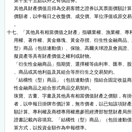
      第十至十五點以外之有價證券。

      其他具財產價值且得為交易客體之證券以其票面價額計算
      價額者，以申報日之收盤價、成交價、單位淨值或原交易
      。

十七、「其他具有相當價值之財產」指礦業權、漁業權、專利
      用權、著作權、黃金條塊、黃金存摺、衍生性金融商品、
      型）商品（包括連動債）、保險、高爾夫球證及會員證、
      擬資產等具有財產價值之權利或財物。

      「衍生性金融商品」指期貨、選擇權等由利率、匯率、股
      、商品或其他利益及其組合等所衍生之交易契約。

      「結構性（型）商品」（包括連動債）指結合固定收益商
      性金融商品之組合形式商品交易契約。

      珠寶、古董、字畫及其他具有相當價值財產之價額，有掛
      者，以申報日掛牌市價計算，無市價者，以已知該項財產
      額計算。專利權及商標專用權應參照經濟部智慧財產局所
      證書記載內容填寫。「結構性（型）商品」（包括連動債
      算方式，以投資金額作為申報標準。
