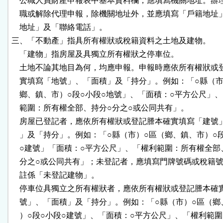
    公職人員財產申報表中基本資料欄，應填寫機關地址。辦
    職或解除代理申報，除機關地址外，並應填寫「戶籍地址
    地址」及「聯絡電話」。

三、「不動產」指具所有權狀或稅籍資料之土地及建物。

    「建物」指房屋及具獨立所有權狀之停車位。

    土地不論其地目為何，均應申報。申報時應依所有權狀或
    實填寫「地號」、「面積」及「持分」。例如：「○縣（市
    鄉、鎮、市）○段○小段○地號」、「面積：○平方公尺」、
    範圍：所有權全部、持分○分之○或公同共有」。

    房屋已登記者，應依所有權狀或登記謄本確實填寫「建號
    」及「持分」。例如：「○縣（市）○區（鄉、鎮、市）○段
    ○建號」「面積：○平方公尺」、「權利範圍：所有權全部、
    分之○或公同共有」；未登記者，應填寫門牌號碼或稅籍號
    註係「未登記建物」。

    停車位具獨立之所有權狀者，應依所有權狀或登記謄本確
    號」、「面積」及「持分」。例如：「○縣（市）○區（鄉
    ）○段○小段○建號」、「面積：○平方公尺」、「權利範圍