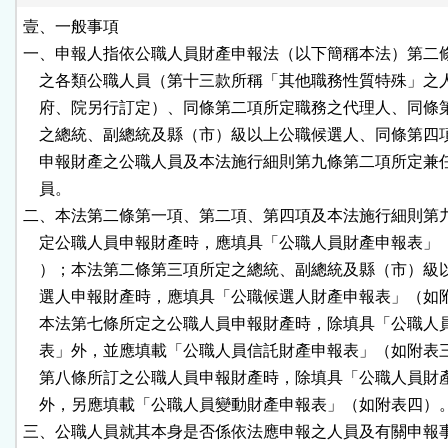
按
壹、一般事項

一、申報人指依公職人員財產申報法（以下簡稱本法）第二條
鈕
    之各類公職人員（第十三款所稱「其他職務性質特殊」之
    府、院另行訂定）、同條第二項所定職務之代理人、同條
區
    之總統、副總統及縣（市）級以上公職候選人、同條第四
    申報財產之公職人員及本法施行細則第九條第二項所定兼
    員。

二、本法第二條第一項、第二項、第四項及本法施行細則第九
    定公職人員申報財產時，應填具「公職人員財產申報表」
    ）；本法第二條第三項所定之總統、副總統及縣（市）級
    選人申報財產時，應填具「公職候選人財產申報表」（如
    本法第七條所定之公職人員申報財產時，除填具「公職人
    表」外，並應填載「公職人員信託財產申報表」（如附表
    第八條所訂之公職人員申報財產時，除填具「公職人員財
    外，另應填載「公職人員變動財產申報表」（如附表四）。
三、公職人員就其本身是否係依法應申報之人員及有關申報事