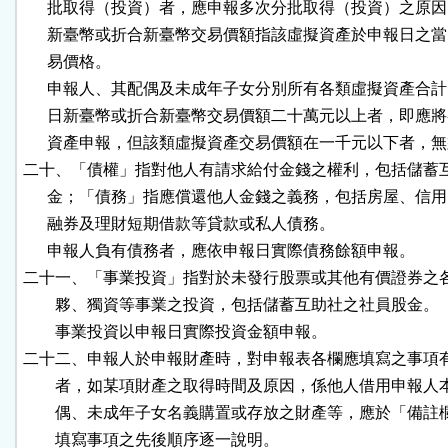
      批取得（投資）者，應申報多次分批取得（投資）之原因
      新臺幣或折合新臺幣交易價額指該虛擬資產於申報日之當
      易價格。

      申報人、其配偶及未成年子女分別所有各類虛擬資產合計
      日新臺幣或折合新臺幣交易價額二十萬元以上者，即應將
      資產申報，但該類虛擬資產交易價額在一千元以下者，無
二十、「債權」指對他人有請求給付金錢之權利，包括儲蓄互
      金；「債務」指應償還他人金錢之義務，包括房屋、信用
      融券及理財短期借款等貸款或私人債務。

      申報人負有債務者，應依申報日實際債務餘額申報。

二十一、「事業投資」指對於未發行股票或其他有價證券之各
        夥、獨資等事業之投資，包括儲蓄互助社之社員股金。

        事業投資以申報日實際投資金額申報。

二十二、申報人於申報財產時，對申報表各欄應填寫之事項有
        者，如某項財產之取得時間及原因，係他人借用申報人
        偶、未成年子女名義購置或存放之財產等，應於「備註
        填寫事項之先後順序逐一說明。
