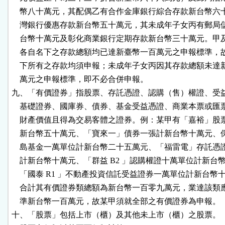
    幣八十萬元，其配偶乙有合作金庫銀行綜合存款新台幣六
    灣銀行優惠存款新台幣五十萬元，其未成年子女丙有郵局
    台幣十萬元及彰化商業銀行定期存款新台幣三十萬元。甲
    各自名下之存款總額均已達新臺幣一百萬元之申報標準，
    下所有之存款均須申報；未成年子女丙因其存款總額未達
    萬元之申報標準，即不必合併申報。

九、「有價證券」指股票、存託憑證、認購（售）權證、受益
    基礎證券、國庫券、債券、基金受益憑證、商業本票或匯
    財產價值且得為交易客體之證券。例：某甲有「嘉裕」股
    新台幣五十萬元、「寶來一」債券一張計新台幣十萬元、
    島基金一萬單位計新台幣二十五萬元、「福雷電」存託憑
    計新台幣十萬元、「群益 B2 」認購權證十萬單位計新台幣
    「國泰 R1 」不動產投資信託受益證券一萬單位計新台幣十
    合計其有價證券類總額為新台幣一百零九萬元，業達該類
    準新台幣一百萬元，故某甲須就全部之有價證券為申報。

十、「股票」包括上市（櫃）及其他未上市（櫃）之股票。
