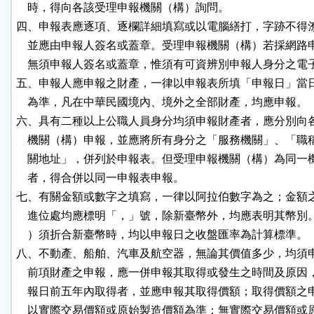
    時，得向各該受理申報機關（構）詢問。

四、申報表應逐項、逐欄詳細填寫或以電腦繕打，字跡不得潦
    並應由申報人簽名或蓋章。受理申報機關（構）若採網路
    無須申報人簽名或蓋章，惟須有可資辨別申報人身分之電子
五、申報人應申報之財產，一律以申報表所填「申報日」當日
    為準，凡在中華民國境內、境外之全部財產，均應申報。

六、具有二種以上公職人員身分均須申報財產者，應分別向各
    機關（構）申報，並應將所有身分之「服務機關」、「職
    關地址」，併列於申報表。但受理申報機關（構）為同一
    者，得合併以同一申報表申報。

七、有關金額或數字之填寫，一律以阿拉伯數字為之；金額之
    進位處均應標明「，」號，除新臺幣外，均應表明其幣別
    ）須折合新臺幣時，均以申報日之收盤匯率為計算標準。

八、不動產、船舶、汽車及航空器，無論其價值多少，均須申
    前項財產之申報，應一併申報其取得或發生之時間及原因
    報日前五年內取得者，並應申報其取得價額；取得價額之
    以實際交易價額或原始製造價額為準；無實際交易價額或