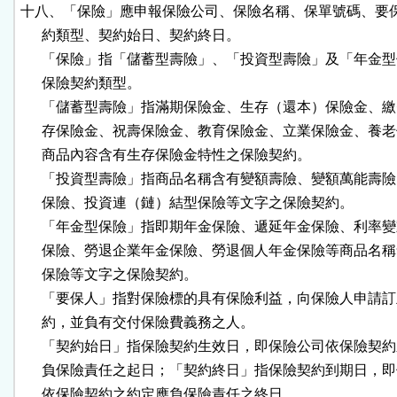
十八、「保險」應申報保險公司、保險名稱、保單號碼、要保
      約類型、契約始日、契約終日。

      「保險」指「儲蓄型壽險」、「投資型壽險」及「年金型
      保險契約類型。

      「儲蓄型壽險」指滿期保險金、生存（還本）保險金、繳
      存保險金、祝壽保險金、教育保險金、立業保險金、養老
      商品內容含有生存保險金特性之保險契約。

      「投資型壽險」指商品名稱含有變額壽險、變額萬能壽險
      保險、投資連（鏈）結型保險等文字之保險契約。

      「年金型保險」指即期年金保險、遞延年金保險、利率變
      保險、勞退企業年金保險、勞退個人年金保險等商品名稱
      保險等文字之保險契約。

      「要保人」指對保險標的具有保險利益，向保險人申請訂
      約，並負有交付保險費義務之人。

      「契約始日」指保險契約生效日，即保險公司依保險契約
      負保險責任之起日；「契約終日」指保險契約到期日，即
      依保險契約之約定應負保險責任之終日。
