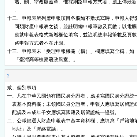
      增、刪、塗改處蓋章。惟採網路申報方式者，應上傳最新
      。

十二、申報表所列應申報項目各欄如不敷填寫時，申報人得影
      同類財產申報表之後，並註明總申報筆數及頁數；以電腦
      應就申報表格式新增欄位填寫，並註明總申報筆數及頁數
      路申報方式者不在此限。

十三、申報表末「受理申報機關（構）」欄應填寫全稱，如「
      「臺灣高等檢察署政風室」。
2
貳、個別事項

一、凡在中華民國領有國民身分證者，應填寫國民身分證統一
    表基本資料欄；未領國民身分證者，申報人應填寫居留證
    配偶及未成年子女應填寫國籍及居留證統一證號。

二、公職候選人財產申報表中基本資料欄，應填寫「戶籍地址
    地址」及「聯絡電話」。
