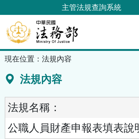
跳
主管法規查詢系統
到
主
要
內
容
::
現在位置：
法規內容
區
塊
法規內容
法規名稱：
公職人員財產申報表填表說