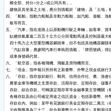
    權全部、持分○分之○或公同共有」。

    建物及其坐落之土地，應分別填載於「建物」及「土地」欄
四、「船舶」指動力船舶及非動力船舶，如汽船、遊艇、漁船
    板等而言。

五、「汽車」指在道路上以原動機行駛之車輛，如客車、貨車
    缸總排氣量逾二百五十立方公分與電動馬達及控制器最大
    四十馬力之大型重型機器腳踏車，但不包括其他機器腳踏車
    「汽缸容量」應參閱汽車行車執照填載，「牌照號碼」得
    或車身號碼代替。

六、「航空器」指各種飛機、飛艇及滑翔機而言。

七、「現金」指申報日所持有之新臺幣、外幣之現金或旅行支
八、「存款」指存放於銀行、郵局、信用合作社、農、漁會信
    農業金庫等機構之支票存款、活期存款、定期存款、儲蓄
    存款、綜合存款、可轉讓定期存單等金融事業主管機關（
    各種存款及由公司確定用途之信託資金；包括新臺幣、外
    存款在內。例如：某甲有花旗銀行美金定期存款二萬元（
    元收盤匯率為三十三，折合新臺幣六十六萬元）及郵局活