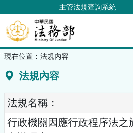
跳
主管法規查詢系統
到
主
要
內
容
::
現在位置：
法規內容
區
塊
法規內容
法規名稱：
行政機關因應行政程序法之