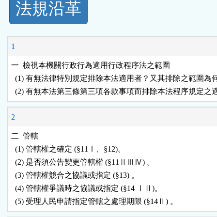
法規沿革
功
能
1
按
一  檢視本機關行政行為適用行政程序法之範圍

  (1) 有無法律特別規定排除本法適用者？又其排除之範圍為何
鈕
區
2
二  管轄

  (1) 管轄權之確定 (§11Ⅰ、§12)。

  (2) 是否須公告變更管轄權 (§11ⅡⅢⅣ) 。

  (3) 管轄權競合之協議或指定 (§13) 。

  (4) 管轄權爭議時之協議或指定 (§14 ⅠⅡ)。
