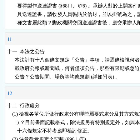
        要得製作送達證書 (§68Ⅲ、§76) 。承辦人對於上開案件
        具送達證書，請收發人員黏貼於信封，並以掛號為之，
11
十一  本法之公告

      本法計有十八個條文規定「公告」事項，請逐條檢視何者
      載政府公報或新聞紙，何者僅須公告，那些有限期或急迫
12
十二  行政處分

    (1) 檢視各單位所做行政處分有哪些屬要式處分及其方式規定 (
        ) ？目前書面記載格式，除法規另有特別規定外，如與本
        十六條規定不符者應即檢討修正。

    (2) 注意教示規定之記載 (§96Ⅰ⑥) 。
