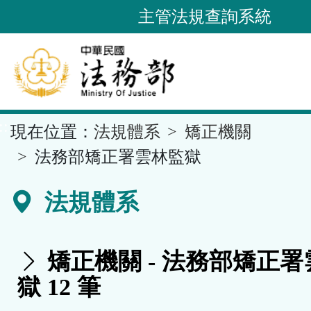
跳
主管法規查詢系統
到
主
要
內
容
::
現在位置：
法規體系
矯正機關
區
塊
法務部矯正署雲林監獄
法規體系
矯正機關 - 法務部矯正
獄 12 筆